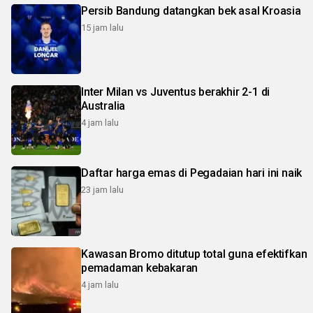
Persib Bandung datangkan bek asal Kroasia
15 jam lalu
Inter Milan vs Juventus berakhir 2-1 di
Australia
4 jam lalu
Daftar harga emas di Pegadaian hari ini naik
23 jam lalu
Kawasan Bromo ditutup total guna efektifkan
pemadaman kebakaran
4 jam lalu