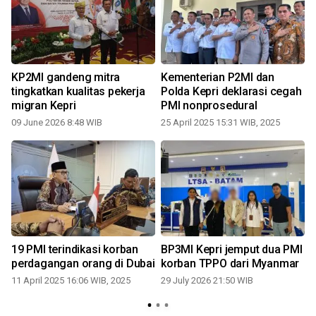
KP2MI gandeng mitra
Kementerian P2MI dan
tingkatkan kualitas pekerja
Polda Kepri deklarasi cegah
migran Kepri
PMI nonprosedural
09 June 2026 8:48 WIB
25 April 2025 15:31 WIB, 2025
2
I
19 PMI terindikasi korban
BP3MI Kepri jemput dua PMI
perdagangan orang di Dubai
korban TPPO dari Myanmar
i
11 April 2025 16:06 WIB, 2025
29 July 2026 21:50 WIB
2