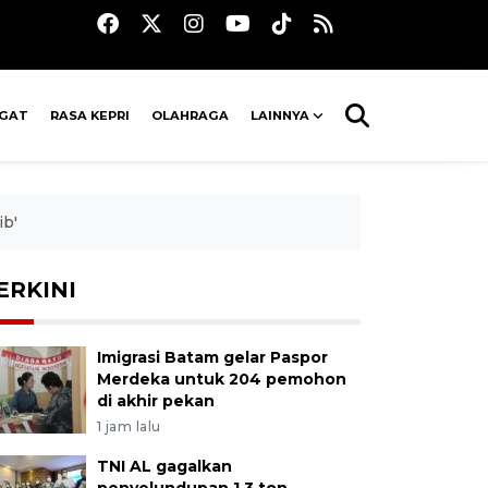
AGAT
RASA KEPRI
OLAHRAGA
LAINNYA
ib'
ERKINI
Imigrasi Batam gelar Paspor
Merdeka untuk 204 pemohon
di akhir pekan
1 jam lalu
TNI AL gagalkan