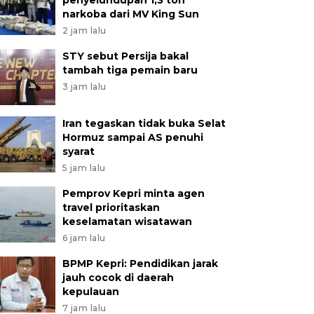
penyelundupan 1,3 ton
narkoba dari MV King Sun
2 jam lalu
STY sebut Persija bakal
tambah tiga pemain baru
3 jam lalu
Iran tegaskan tidak buka Selat
Hormuz sampai AS penuhi
syarat
5 jam lalu
Pemprov Kepri minta agen
travel prioritaskan
keselamatan wisatawan
6 jam lalu
BPMP Kepri: Pendidikan jarak
jauh cocok di daerah
kepulauan
7 jam lalu