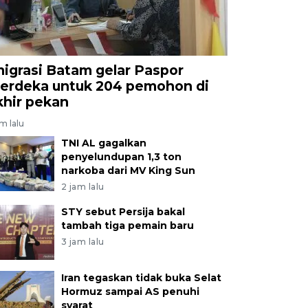
migrasi Batam gelar Paspor
erdeka untuk 204 pemohon di
khir pekan
am lalu
TNI AL gagalkan
penyelundupan 1,3 ton
narkoba dari MV King Sun
2 jam lalu
STY sebut Persija bakal
tambah tiga pemain baru
3 jam lalu
Iran tegaskan tidak buka Selat
Hormuz sampai AS penuhi
syarat