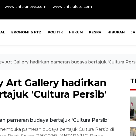
www.antaranews.com
www.antarafoto.com
NAL
EKONOMI & FTZ
POLITIK
HUKUM
KESRA
HIBURAN
J
y Art Gallery hadirkan pameran budaya bertajuk 'Cultura Pers
 Art Gallery hadirkan
T
ajuk 'Cultura Persib'
 membuka pameran budaya bertajuk Cultura Persib di
Jawa Barat, Selasa (9/6/2026). (ANTARA/HO-Persib