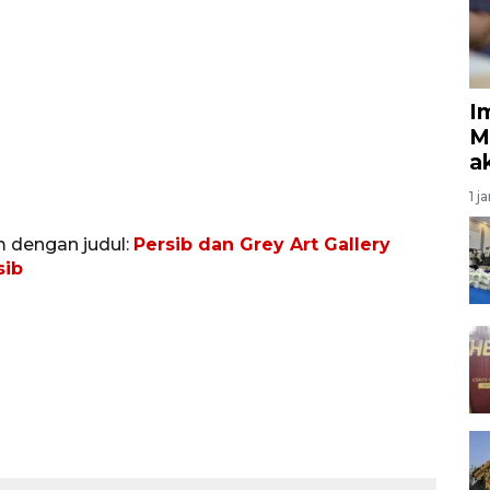
I
M
a
1 j
m dengan judul:
Persib dan Grey Art Gallery
sib