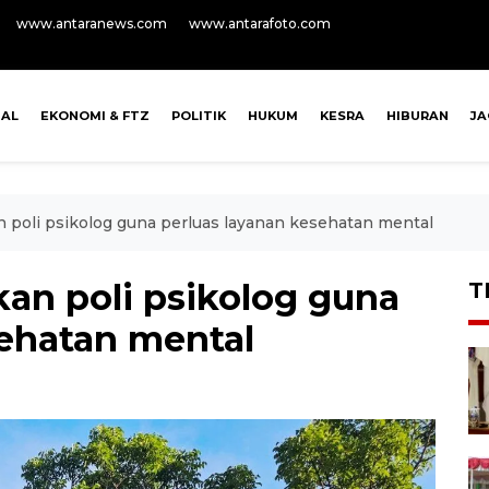
www.antaranews.com
www.antarafoto.com
NAL
EKONOMI & FTZ
POLITIK
HUKUM
KESRA
HIBURAN
J
 poli psikolog guna perluas layanan kesehatan mental
an poli psikolog guna
T
sehatan mental