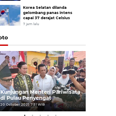
Korea Selatan dilanda
gelombang panas intens
capai 37 derajat Celsius
7 jam lalu
oto
KPU Teta
Nyanyang
Kunjungan Menteri Pariwisata
dan wakil
di Pulau Penyengat
periode 
20 October 2025 7:51 WIB
09 January 20