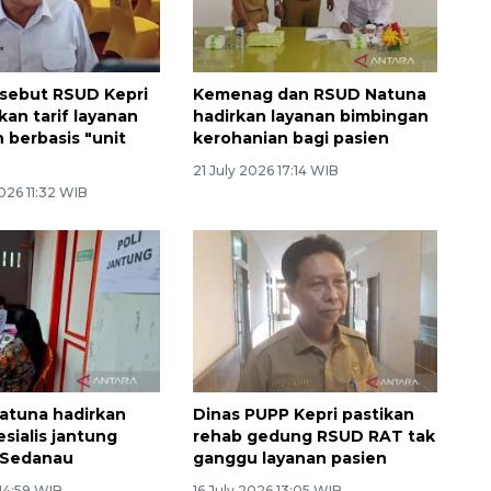
sebut RSUD Kepri
Kemenag dan RSUD Natuna
kan tarif layanan
hadirkan layanan bimbingan
 berbasis "unit
kerohanian bagi pasien
21 July 2026 17:14 WIB
026 11:32 WIB
atuna hadirkan
Dinas PUPP Kepri pastikan
sialis jantung
rehab gedung RSUD RAT tak
 Sedanau
ganggu layanan pasien
 14:59 WIB
16 July 2026 13:05 WIB