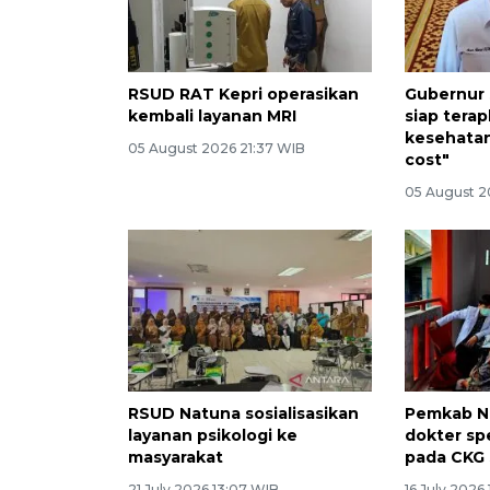
RSUD RAT Kepri operasikan
Gubernur 
kembali layanan MRI
siap terap
kesehatan
05 August 2026 21:37 WIB
cost"
05 August 2
RSUD Natuna sosialisasikan
Pemkab N
layanan psikologi ke
dokter spe
masyarakat
pada CKG
21 July 2026 13:07 WIB
16 July 2026