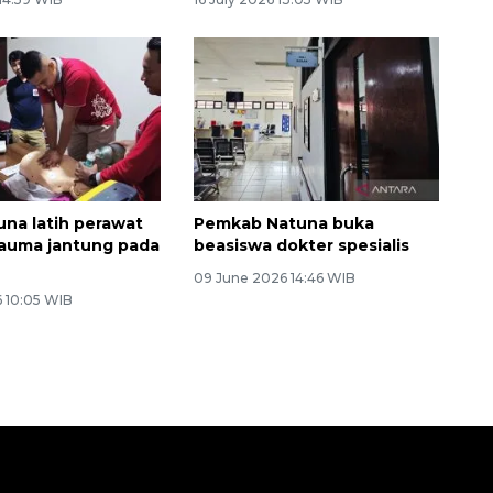
na latih perawat
Pemkab Natuna buka
rauma jantung pada
beasiswa dokter spesialis
09 June 2026 14:46 WIB
6 10:05 WIB