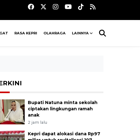
AGAT
RASA KEPRI
OLAHRAGA
LAINNYA
ERKINI
Bupati Natuna minta sekolah
ciptakan lingkungan ramah
anak
2 jam lalu
Kepri dapat alokasi dana Rp97