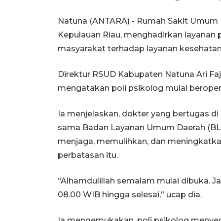
Natuna (ANTARA) - Rumah Sakit Umum D
Kepulauan Riau, menghadirkan layanan 
masyarakat terhadap layanan kesehatan
Direktur RSUD Kabupaten Natuna Ari Faja
mengatakan poli psikolog mulai beropera
Ia menjelaskan, dokter yang bertugas di 
sama Badan Layanan Umum Daerah (BLUD
menjaga, memulihkan, dan meningkatkan
perbatasan itu.
“Alhamdulillah semalam mulai dibuka. Jam
08.00 WIB hingga selesai,” ucap dia.
Ia mengemukakan, poli psikolog menyed