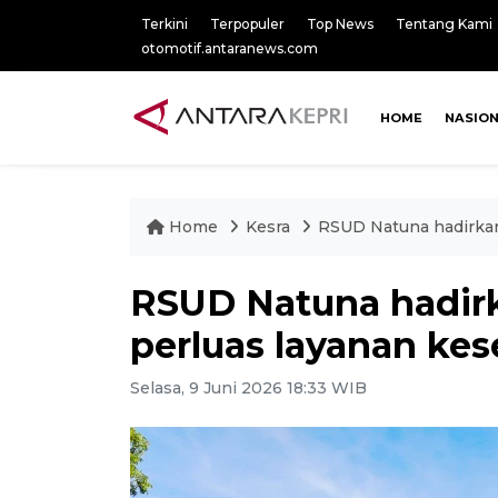
Terkini
Terpopuler
Top News
Tentang Kami
otomotif.antaranews.com
HOME
NASIO
Home
Kesra
RSUD Natuna hadirkan
RSUD Natuna hadirk
perluas layanan ke
Selasa, 9 Juni 2026 18:33 WIB