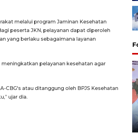
yarakat melalui program Jaminan Kesehatan
agi peserta JKN, pelayanan dapat diperoleh
an yang berlaku sebagaimana layanan
F
 meningkatkan pelayanan kesehatan agar
 INA-CBG's atau ditanggung oleh BPJS Kesehatan
” ujar dia.
Distribusi logistik pemilu
gunakan mobil jenazah
08 February 2024 15:30 WIB, 2024