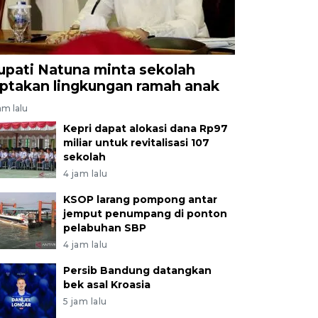
upati Natuna minta sekolah
iptakan lingkungan ramah anak
am lalu
Kepri dapat alokasi dana Rp97
miliar untuk revitalisasi 107
sekolah
4 jam lalu
KSOP larang pompong antar
jemput penumpang di ponton
pelabuhan SBP
4 jam lalu
Persib Bandung datangkan
bek asal Kroasia
5 jam lalu