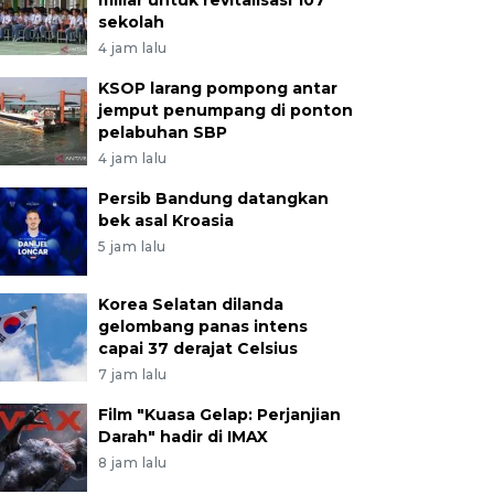
miliar untuk revitalisasi 107
sekolah
4 jam lalu
KSOP larang pompong antar
jemput penumpang di ponton
pelabuhan SBP
4 jam lalu
Persib Bandung datangkan
bek asal Kroasia
5 jam lalu
Korea Selatan dilanda
gelombang panas intens
capai 37 derajat Celsius
7 jam lalu
Film "Kuasa Gelap: Perjanjian
Darah" hadir di IMAX
8 jam lalu