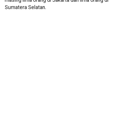
masing lima orang di Jakarta dan lima orang di
Sumatera Selatan.