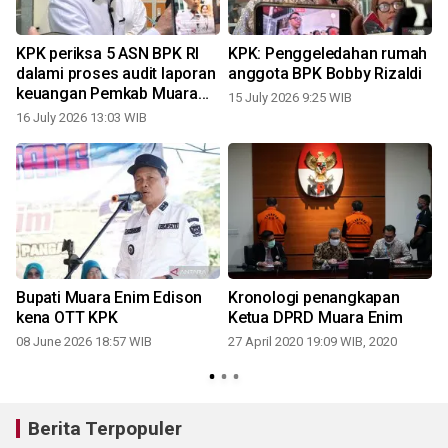
KPK periksa 5 ASN BPK RI
KPK: Penggeledahan rumah
dalami proses audit laporan
anggota BPK Bobby Rizaldi
keuangan Pemkab Muara
15 July 2026 9:25 WIB
2
Enim
16 July 2026 13:03 WIB
I
Bupati Muara Enim Edison
Kronologi penangkapan
n
kena OTT KPK
Ketua DPRD Muara Enim
08 June 2026 18:57 WIB
27 April 2020 19:09 WIB, 2020
1
Berita Terpopuler