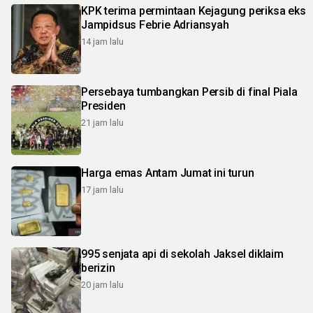
KPK terima permintaan Kejagung periksa eks
Jampidsus Febrie Adriansyah
14 jam lalu
Persebaya tumbangkan Persib di final Piala
Presiden
21 jam lalu
Harga emas Antam Jumat ini turun
17 jam lalu
995 senjata api di sekolah Jaksel diklaim
berizin
20 jam lalu