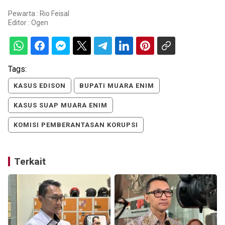
Pewarta : Rio Feisal
Editor :
Ogen
Tags:
KASUS EDISON
BUPATI MUARA ENIM
KASUS SUAP MUARA ENIM
KOMISI PEMBERANTASAN KORUPSI
Terkait