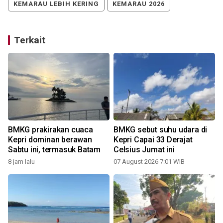
KEMARAU LEBIH KERING
KEMARAU 2026
Terkait
h
BMKG prakirakan cuaca
BMKG sebut suhu udara di
Kepri dominan berawan
Kepri Capai 33 Derajat
Sabtu ini, termasuk Batam
Celsius Jumat ini
8 jam lalu
07 August 2026 7:01 WIB