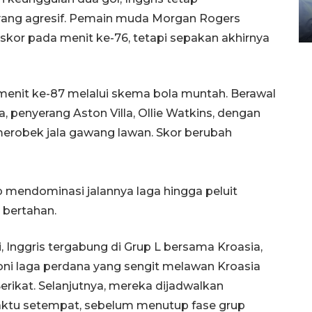
gunakan mobil jenazah
ng agresif. Pemain muda Morgan Rogers
08 February 2024 15:30 WIB, 2024
kor pada menit ke-76, tetapi sepakan akhirnya
 menit ke-87 melalui skema bola muntah. Berawal
a, penyerang Aston Villa, Ollie Watkins, dengan
erobek jala gawang lawan. Skor berubah
ap mendominasi jalannya laga hingga peluit
bertahan.
i, Inggris tergabung di Grup L bersama Kroasia,
ni laga perdana yang sengit melawan Kroasia
erikat. Selanjutnya, mereka dijadwalkan
aktu setempat, sebelum menutup fase grup