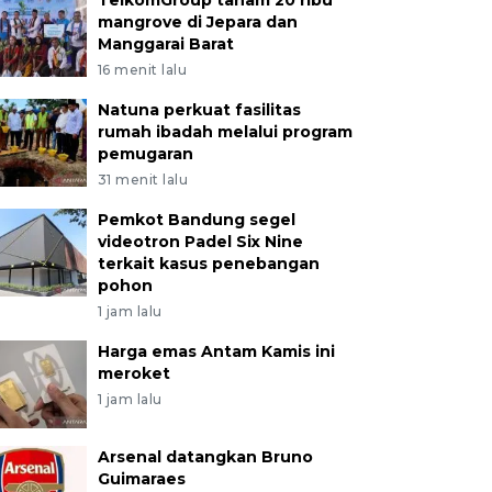
TelkomGroup tanam 20 ribu
mangrove di Jepara dan
Manggarai Barat
16 menit lalu
Natuna perkuat fasilitas
rumah ibadah melalui program
pemugaran
31 menit lalu
Pemkot Bandung segel
videotron Padel Six Nine
terkait kasus penebangan
pohon
1 jam lalu
Harga emas Antam Kamis ini
meroket
1 jam lalu
Arsenal datangkan Bruno
Guimaraes