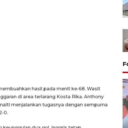
F
 membuahkan hasil pada menit ke-68. Wasit
nggaran di area terlarang Kosta Rika. Anthony
enalti menjalankan tugasnya dengan sempurna
-0.
Distribusi logistik pemilu
 keunggulan dua gol, Inggris tetap