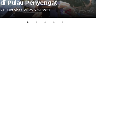
di Pulau Penyengat
periode 
20 October 2025 7:51 WIB
09 January 20