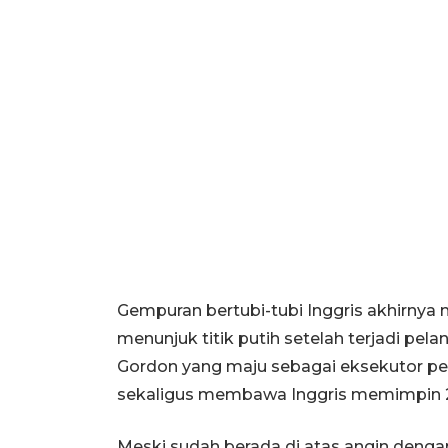
Gempuran bertubi-tubi Inggris akhirnya
menunjuk titik putih setelah terjadi pela
Gordon yang maju sebagai eksekutor p
sekaligus membawa Inggris memimpin 2
Meski sudah berada di atas angin dengan