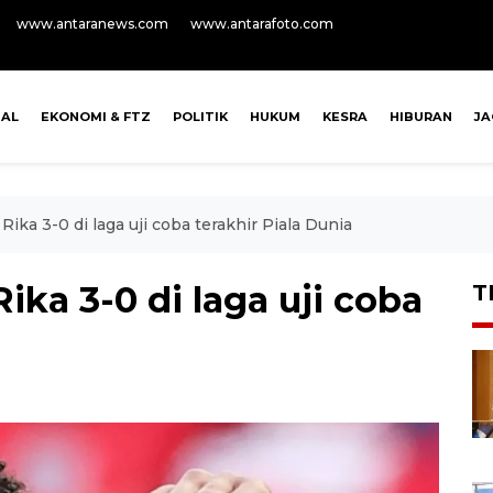
www.antaranews.com
www.antarafoto.com
NAL
EKONOMI & FTZ
POLITIK
HUKUM
KESRA
HIBURAN
J
 Rika 3-0 di laga uji coba terakhir Piala Dunia
Rika 3-0 di laga uji coba
T