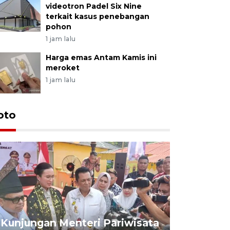
videotron Padel Six Nine
terkait kasus penebangan
pohon
1 jam lalu
Harga emas Antam Kamis ini
meroket
1 jam lalu
oto
KPU Teta
Nyanyang
Kunjungan Menteri Pariwisata
dan wakil