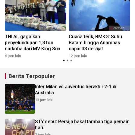
TNI AL gagalkan
Cuaca terik, BMKG: Suhu
penyelundupan 1,3 ton
Batam hingga Anambas
narkoba dari MV King Sun
capai 33 derajat
6 jam lalu
12 jam lalu
Berita Terpopuler
Inter Milan vs Juventus berakhir 2-1 di
Australia
13 jam lalu
STY sebut Persija bakal tambah tiga pemain
baru
7 jam lalu