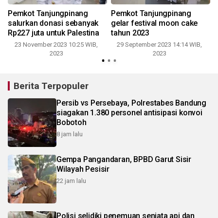
Pemkot Tanjungpinang
Pemkot Tanjungpinang
salurkan donasi sebanyak
gelar festival moon cake
Rp227 juta untuk Palestina
tahun 2023
23 November 2023 10:25 WIB,
29 September 2023 14:14 WIB,
2023
2023
Berita Terpopuler
Persib vs Persebaya, Polrestabes Bandung
siagakan 1.380 personel antisipasi konvoi
Bobotoh
8 jam lalu
Gempa Pangandaran, BPBD Garut Sisir
Wilayah Pesisir
22 jam lalu
Polisi selidiki penemuan senjata api dan