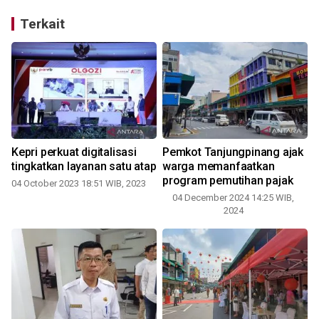
Terkait
Kepri perkuat digitalisasi
Pemkot Tanjungpinang ajak
tingkatkan layanan satu atap
warga memanfaatkan
program pemutihan pajak
04 October 2023 18:51 WIB, 2023
04 December 2024 14:25 WIB,
1
2024