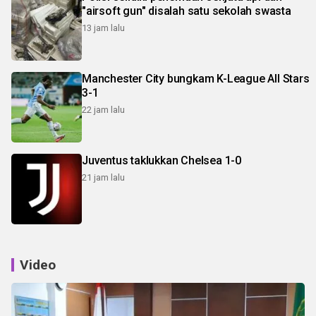
"airsoft gun" disalah satu sekolah swasta
13 jam lalu
Manchester City bungkam K-League All Stars
3-1
22 jam lalu
Juventus taklukkan Chelsea 1-0
21 jam lalu
Video