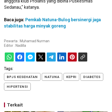
anggota klub Prolanis yang dibina Puskesmas
Sedanau," katanya.
Baca juga:
Pemkab Natuna-Bulog bersinergi jaga
stabilitas harga minyak goreng
Pewarta : Muhamad Nurman
Editor :
Nadilla
Tags:
BPJS KESEHATAN
NATUNA
KEPRI
DIABETES
HIPERTENSI
Terkait