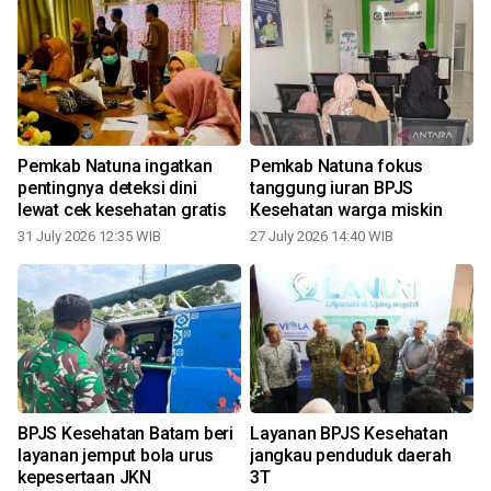
Pemkab Natuna ingatkan
Pemkab Natuna fokus
pentingnya deteksi dini
tanggung iuran BPJS
lewat cek kesehatan gratis
Kesehatan warga miskin
31 July 2026 12:35 WIB
27 July 2026 14:40 WIB
0
BPJS Kesehatan Batam beri
Layanan BPJS Kesehatan
layanan jemput bola urus
jangkau penduduk daerah
kepesertaan JKN
3T