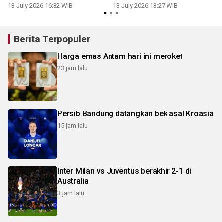
13 July 2026 16:32 WIB
13 July 2026 13:27 WIB
0
Berita Terpopuler
Harga emas Antam hari ini meroket
23 jam lalu
Persib Bandung datangkan bek asal Kroasia
15 jam lalu
Inter Milan vs Juventus berakhir 2-1 di
Australia
3 jam lalu