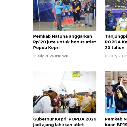
Pemkab Natuna anggarkan
Tanjungp
Rp120 juta untuk bonus atlet
POPDA Kep
Popda Kepri
20 tahun
16 July 2026 11:18 WIB
09 July 2026
Gubernur Kepri: POPDA 2026
Pemkab N
jadi ajang lahirkan atlet
iuran BPJ