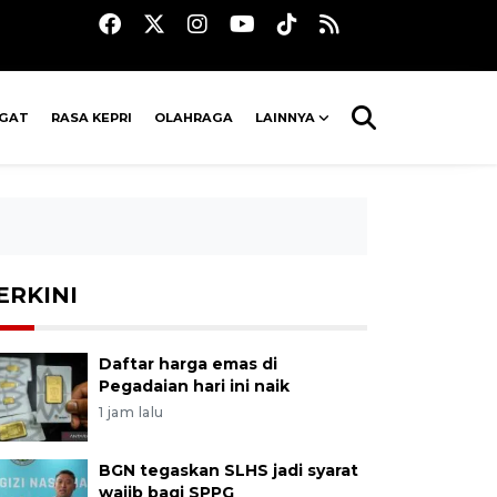
AGAT
RASA KEPRI
OLAHRAGA
LAINNYA
ERKINI
Daftar harga emas di
Pegadaian hari ini naik
1 jam lalu
BGN tegaskan SLHS jadi syarat
wajib bagi SPPG