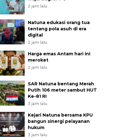
2 jam lalu
Natuna edukasi orang tua
tentang pola asuh di era
digital
2 jam lalu
Harga emas Antam hari ini
meroket
2 jam lalu
SAR Natuna bentang Merah
Putih 106 meter sambut HUT
Ke-81 RI
3 jam lalu
Kejari Natuna bersama KPU
bangun sinergi pelayanan
hukum
3 jam lalu