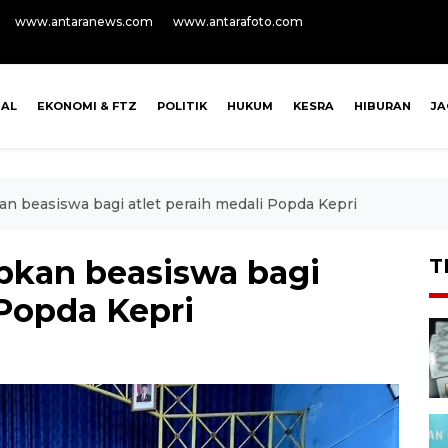
www.antaranews.com
www.antarafoto.com
NAL
EKONOMI & FTZ
POLITIK
HUKUM
KESRA
HIBURAN
J
n beasiswa bagi atlet peraih medali Popda Kepri
pkan beasiswa bagi
T
 Popda Kepri