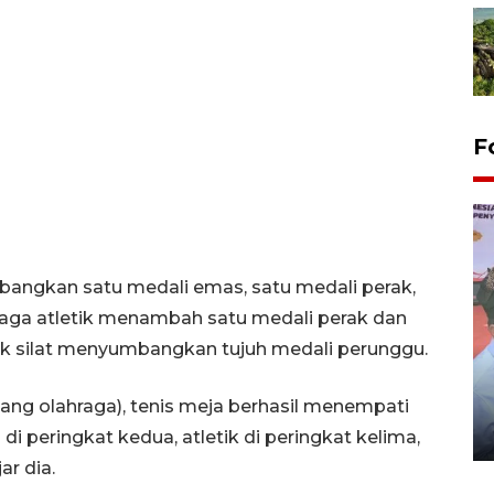
F
angkan satu medali emas, satu medali perak,
raga atletik menambah satu medali perak dan
k silat menyumbangkan tujuh medali perunggu.
Distribusi logistik pemilu
gunakan mobil jenazah
ang olahraga), tenis meja berhasil menempati
08 February 2024 15:30 WIB, 2024
i peringkat kedua, atletik di peringkat kelima,
ar dia.