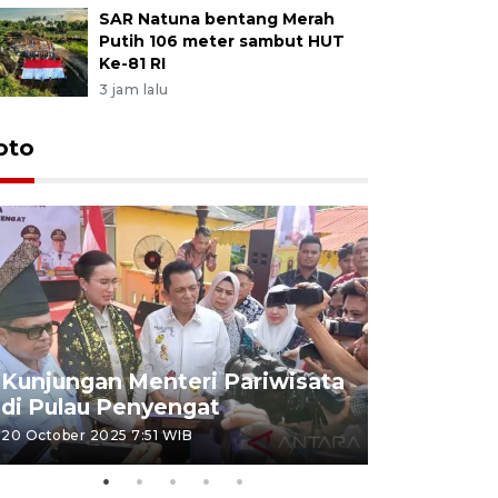
SAR Natuna bentang Merah
Putih 106 meter sambut HUT
Ke-81 RI
3 jam lalu
oto
KPU Teta
Nyanyang
Kunjungan Menteri Pariwisata
dan wakil
di Pulau Penyengat
periode 
20 October 2025 7:51 WIB
09 January 20