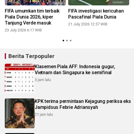
FIFA umumkan tim terbaik
FIFA investigasi kericuhan
Piala Dunia 2026, kiper
Pascafinal Piala Dunia
Tanjung Verde masuk
21 July 2026 12:57 WIB
23 July 2026 6:17 WIB
2
Berita Terpopuler
Klasemen Piala AFF: Indonesia gugur,
Vietnam dan Singapura ke semifinal
3 jam lalu
KPK terima permintaan Kejagung periksa eks
Jampidsus Febrie Adriansyah
21 jam lalu