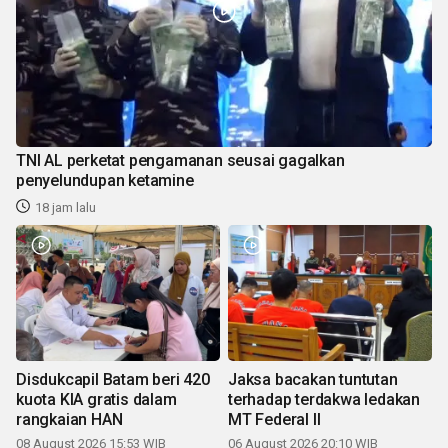
TNI AL perketat pengamanan seusai gagalkan
penyelundupan ketamine
18 jam lalu
Disdukcapil Batam beri 420
Jaksa bacakan tuntutan
kuota KIA gratis dalam
terhadap terdakwa ledakan
rangkaian HAN
MT Federal II
08 August 2026 15:53 WIB
06 August 2026 20:10 WIB