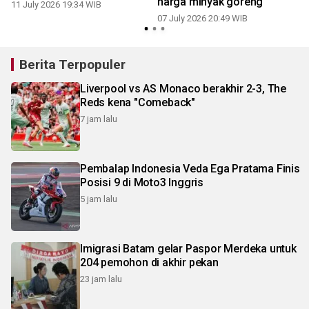
harga minyak goreng
11 July 2026 19:34 WIB
07 July 2026 20:49 WIB
2
Berita Terpopuler
Liverpool vs AS Monaco berakhir 2-3, The
Reds kena "Comeback"
7 jam lalu
Pembalap Indonesia Veda Ega Pratama Finis
Posisi 9 di Moto3 Inggris
5 jam lalu
Imigrasi Batam gelar Paspor Merdeka untuk
204 pemohon di akhir pekan
23 jam lalu