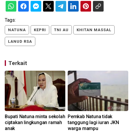
Tags:
NATUNA
KEPRI
TNI AU
KHITAN MASSAL
LANUD RSA
Terkait
Bupati Natuna minta sekolah
Pemkab Natuna tidak
a
ciptakan lingkungan ramah
tanggung lagi iuran JKN
anak
warga mampu