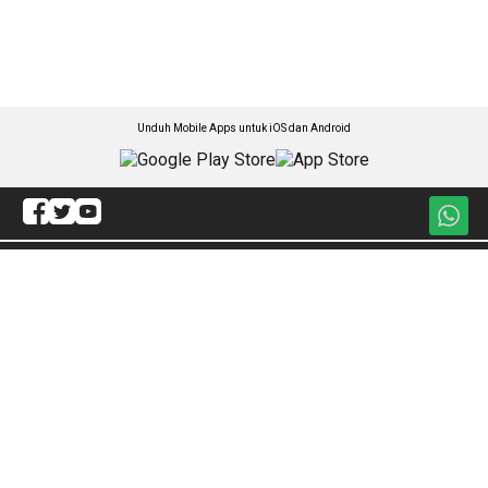
Unduh Mobile Apps untuk iOS dan Android
Jelajahi ANTARA News Kepri
Ekonomi & Ftz
Rasa Kepri
Politik
Olahraga
Hukum
Artikel
Kesra
Redaksi
Hiburan
ANTARA Foto
Jagat
BrandA
Nasional
RSS