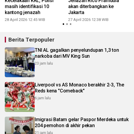
Kecelakaan KRL, Polisi
Jenazah Rico Pramudia
t
masih identifikasi 10
akan diterbangkan ke
kantong jenazah
Jakarta
28 April 2026 12:45 WIB
27 April 2026 12:38 WIB
Berita Terpopuler
TNI AL gagalkan penyelundupan 1,3 ton
narkoba dari MV King Sun
23 jam lalu
Liverpool vs AS Monaco berakhir 2-3, The
Reds kena "Comeback"
6 jam lalu
Imigrasi Batam gelar Paspor Merdeka untuk
204 pemohon di akhir pekan
21 jam lalu