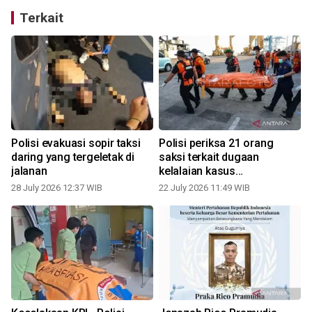
Terkait
Polisi evakuasi sopir taksi
Polisi periksa 21 orang
daring yang tergeletak di
saksi terkait dugaan
jalanan
kelalaian kasus
tenggelamnya KM Nurul
28 July 2026 12:37 WIB
22 July 2026 11:49 WIB
2
Salsa