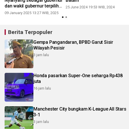
Nyanyang sebagai gubernur
Batam
0
dan wakil gubernur terpilih
25 June 2024 19:53 WIB, 2024
periode 2025-2030
09 January 2025 13:27 WIB, 2025
Berita Terpopuler
Gempa Pangandaran, BPBD Garut Sisir
Wilayah Pesisir
3 jam lalu
Honda pasarkan Super-One seharga Rp438
juta
16 jam lalu
Manchester City bungkam K-League All Stars
3-1
3 jam lalu