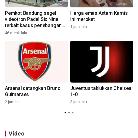
Pemkot Bandung segel
Harga emas Antam Kamis
videotron Padel Six Nine
ini meroket
terkait kasus penebangan
1 jam lalu
pohon
46 menit lalu
3
Arsenal datangkan Bruno
Juventus taklukkan Chelsea
Guimaraes
1-0
2 jam lalu
3 jam lalu
3
Video