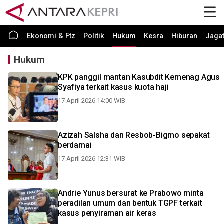
Ekonomi & Ftz
Politik
Hukum
Kesra
Hiburan
Jaga
Hukum
KPK panggil mantan Kasubdit Kemenag Agus
Syafiya terkait kasus kuota haji
17 April 2026 14:00 WIB
Azizah Salsha dan Resbob-Bigmo sepakat
berdamai
17 April 2026 12:31 WIB
Andrie Yunus bersurat ke Prabowo minta
peradilan umum dan bentuk TGPF terkait
kasus penyiraman air keras