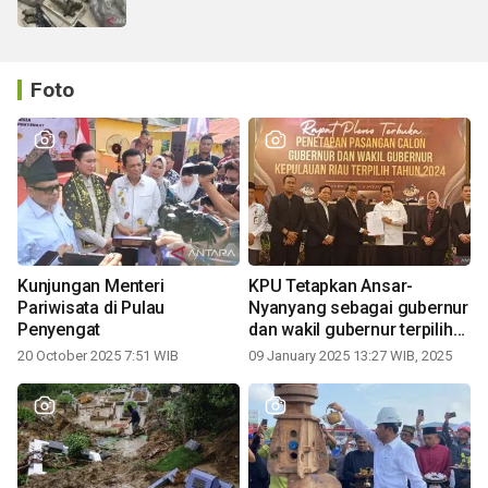
Foto
Kunjungan Menteri
KPU Tetapkan Ansar-
Pariwisata di Pulau
Nyanyang sebagai gubernur
Penyengat
dan wakil gubernur terpilih
periode 2025-2030
20 October 2025 7:51 WIB
09 January 2025 13:27 WIB, 2025