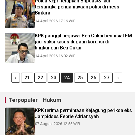
Polda Kepri tetapkan Bripda AS jadi
tersangka penganiayaan polisi di mess
Bintara
14 April 2026 17:16 WIB
KPK panggil pegawai Bea Cukai berinisial FM
jadi saksi kasus dugaan korupsi di
lingkungan Bea Cukai
14 April 2026 16:02 WIB
21
22
23
24
25
26
27
Terpopuler - Hukum
KPK terima permintaan Kejagung periksa eks
Jampidsus Febrie Adriansyah
07 August 2026 12:55 WIB