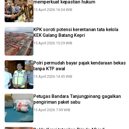
memperkuat kepastian hukum
15 April 2026 16:34 WIB
KPK soroti potensi kerentanan tata kelola
KEK Galang Batang Kepri
15 April 2026 15:29 WIB
Polri permudah bayar pajak kendaraan bekas
tanpa KTP awal
15 April 2026 14:45 WIB
Petugas Bandara Tanjungpinang gagalkan
pengiriman paket sabu
15 April 2026 7:09 WIB