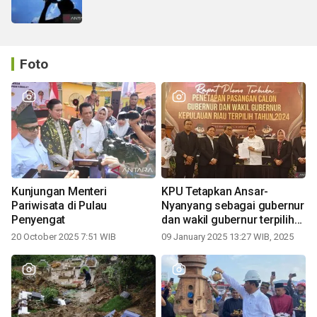
Foto
Kunjungan Menteri
KPU Tetapkan Ansar-
Pariwisata di Pulau
Nyanyang sebagai gubernur
Penyengat
dan wakil gubernur terpilih
periode 2025-2030
20 October 2025 7:51 WIB
09 January 2025 13:27 WIB, 2025