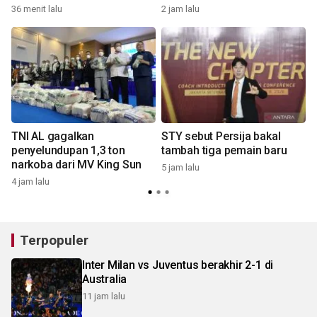
36 menit lalu
2 jam lalu
7
h
TNI AL gagalkan
STY sebut Persija bakal
penyelundupan 1,3 ton
tambah tiga pemain baru
j
narkoba dari MV King Sun
5 jam lalu
4 jam lalu
9
Terpopuler
Inter Milan vs Juventus berakhir 2-1 di
Australia
11 jam lalu