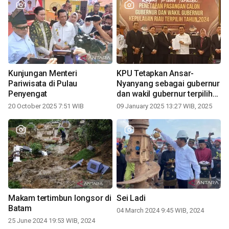
Kunjungan Menteri
KPU Tetapkan Ansar-
Pariwisata di Pulau
Nyanyang sebagai gubernur
Penyengat
dan wakil gubernur terpilih
periode 2025-2030
20 October 2025 7:51 WIB
09 January 2025 13:27 WIB, 2025
Makam tertimbun longsor di
Sei Ladi
Batam
04 March 2024 9:45 WIB, 2024
25 June 2024 19:53 WIB, 2024