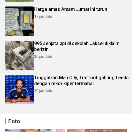
Harga emas Antam Jumat ini turun
17 jam lalu
995 senjata api di sekolah Jaksel diklaim
berizin
20 jam lalu
Tinggalkan Man City, Trafford gabung Leeds
dengan rekor kiper termahal
20 jam lalu
Foto