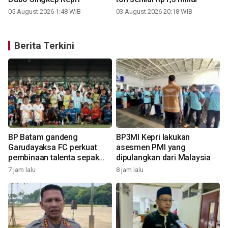
05 August 2026 1:48 WIB
03 August 2026 20:18 WIB
Berita Terkini
BP Batam gandeng
BP3MI Kepri lakukan
Garudayaksa FC perkuat
asesmen PMI yang
pembinaan talenta sepak
dipulangkan dari Malaysia
9
bola usia dini
7 jam lalu
8 jam lalu