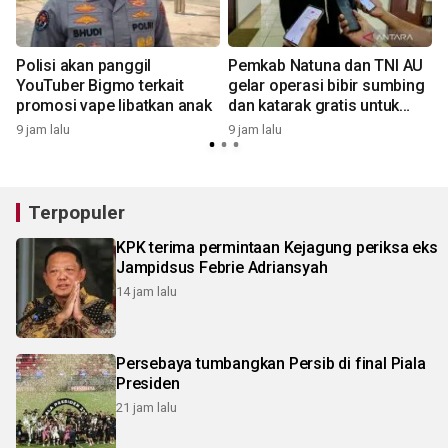
i
Polisi akan panggil
Pemkab Natuna dan TNI AU
t
YouTuber Bigmo terkait
gelar operasi bibir sumbing
promosi vape libatkan anak
dan katarak gratis untuk
1
warga
9 jam lalu
9 jam lalu
Terpopuler
KPK terima permintaan Kejagung periksa eks
Jampidsus Febrie Adriansyah
14 jam lalu
Persebaya tumbangkan Persib di final Piala
Presiden
21 jam lalu