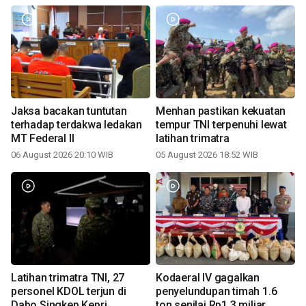
Jaksa bacakan tuntutan
Menhan pastikan kekuatan
terhadap terdakwa ledakan
tempur TNI terpenuhi lewat
MT Federal II
latihan trimatra
06 August 2026 20:10 WIB
05 August 2026 18:52 WIB
Latihan trimatra TNI, 27
Kodaeral IV gagalkan
personel KDOL terjun di
penyelundupan timah 1.6
Dabo Singkep Kepri
ton senilai Rp1,3 miliar