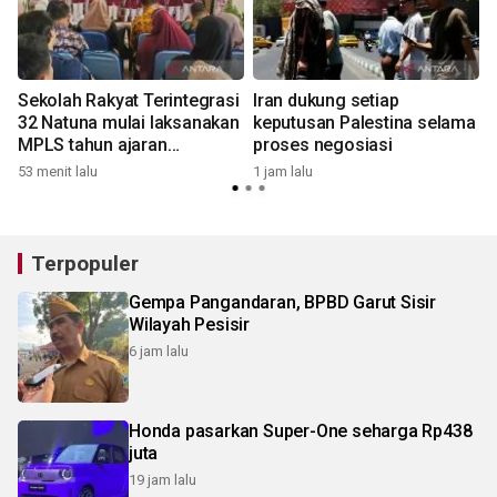
a
Sekolah Rakyat Terintegrasi
Iran dukung setiap
32 Natuna mulai laksanakan
keputusan Palestina selama
MPLS tahun ajaran
proses negosiasi
2026/2027
53 menit lalu
1 jam lalu
1
Terpopuler
Gempa Pangandaran, BPBD Garut Sisir
Wilayah Pesisir
6 jam lalu
Honda pasarkan Super-One seharga Rp438
juta
19 jam lalu