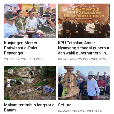
Kunjungan Menteri
KPU Tetapkan Ansar-
Pariwisata di Pulau
Nyanyang sebagai gubernur
Penyengat
dan wakil gubernur terpilih
periode 2025-2030
20 October 2025 7:51 WIB
09 January 2025 13:27 WIB, 2025
Makam tertimbun longsor di
Sei Ladi
Batam
04 March 2024 9:45 WIB, 2024