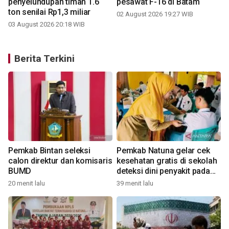
penyelundupan timah 1.6
pesawat F-16 di Batam
ton senilai Rp1,3 miliar
02 August 2026 19:27 WIB
03 August 2026 20:18 WIB
Berita Terkini
Pemkab Bintan seleksi
Pemkab Natuna gelar cek
calon direktur dan komisaris
kesehatan gratis di sekolah
BUMD
deteksi dini penyakit pada
anak
20 menit lalu
39 menit lalu
1