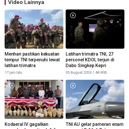
Video Lainnya
Menhan pastikan kekuatan
Latihan trimatra TNI, 27
tempur TNI terpenuhi lewat
personel KDOL terjun di
latihan trimatra
Dabo Singkep Kepri
17 jam lalu
05 August 2026 1:48 WIB
Kodaeral IV gagalkan
TNI AU gelar pameran enam