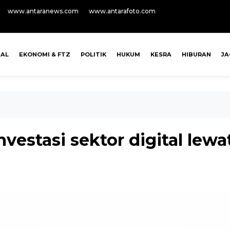
www.antaranews.com
www.antarafoto.com
NAL
EKONOMI & FTZ
POLITIK
HUKUM
KESRA
HIBURAN
J
vestasi sektor digital lewa