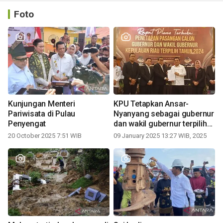
Foto
Kunjungan Menteri
KPU Tetapkan Ansar-
Pariwisata di Pulau
Nyanyang sebagai gubernur
Penyengat
dan wakil gubernur terpilih
periode 2025-2030
20 October 2025 7:51 WIB
09 January 2025 13:27 WIB, 2025