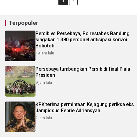
1
Terpopuler
Persib vs Persebaya, Polrestabes Bandung
siagakan 1.380 personel antisipasi konvoi
Bobotoh
19 jam lalu
Persebaya tumbangkan Persib di final Piala
Presiden
9 jam lalu
KPK terima permintaan Kejagung periksa eks
Jampidsus Febrie Adriansyah
2 jam lalu