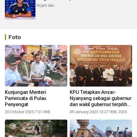
16 jam lalu
Foto
Kunjungan Menteri
KPU Tetapkan Ansar-
Pariwisata di Pulau
Nyanyang sebagai gubernur
Penyengat
dan wakil gubernur terpilih
periode 2025-2030
20 October 2025 7:51 WIB
09 January 2025 13:27 WIB, 2025