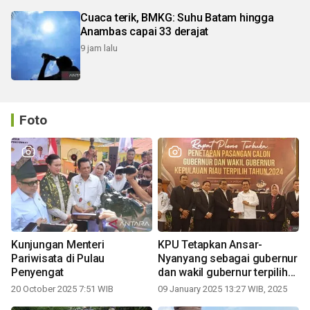
Cuaca terik, BMKG: Suhu Batam hingga
Anambas capai 33 derajat
9 jam lalu
Foto
Kunjungan Menteri
KPU Tetapkan Ansar-
Pariwisata di Pulau
Nyanyang sebagai gubernur
Penyengat
dan wakil gubernur terpilih
periode 2025-2030
20 October 2025 7:51 WIB
09 January 2025 13:27 WIB, 2025