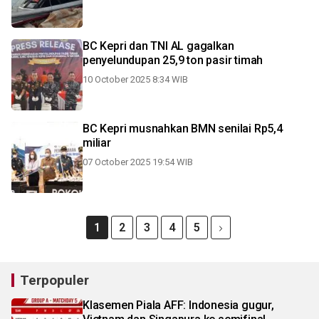
BC Kepri dan TNI AL gagalkan
penyelundupan 25,9 ton pasir timah
10 October 2025 8:34 WIB
BC Kepri musnahkan BMN senilai Rp5,4
miliar
07 October 2025 19:54 WIB
1
2
3
4
5
Terpopuler
Klasemen Piala AFF: Indonesia gugur,