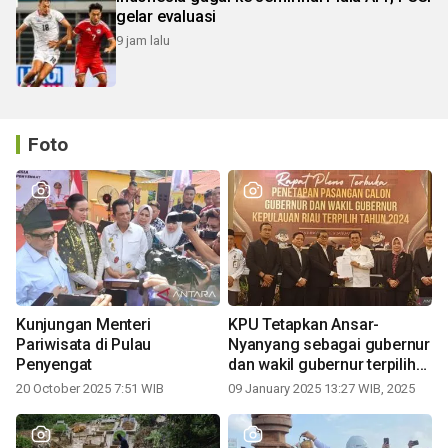
gelar evaluasi
9 jam lalu
Foto
Kunjungan Menteri
KPU Tetapkan Ansar-
Pariwisata di Pulau
Nyanyang sebagai gubernur
Penyengat
dan wakil gubernur terpilih
periode 2025-2030
20 October 2025 7:51 WIB
09 January 2025 13:27 WIB, 2025