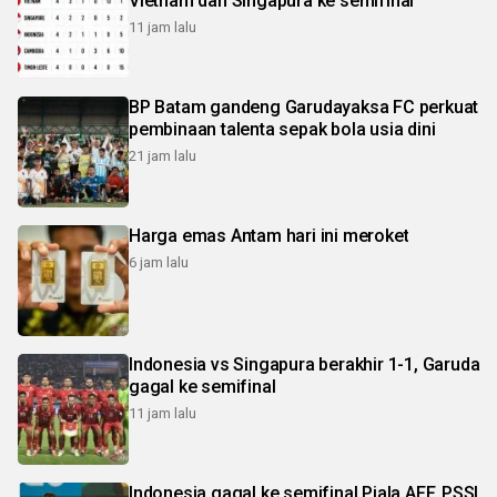
Vietnam dan Singapura ke semifinal
11 jam lalu
BP Batam gandeng Garudayaksa FC perkuat
pembinaan talenta sepak bola usia dini
21 jam lalu
Harga emas Antam hari ini meroket
6 jam lalu
Indonesia vs Singapura berakhir 1-1, Garuda
gagal ke semifinal
11 jam lalu
Indonesia gagal ke semifinal Piala AFF, PSSI