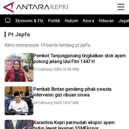
Ekonomi & Ftz
Politik
Hukum
Kesra
Hiburan
Jaga
Pt Japfa
Kami mempunyai 14 berita tentang pt japfa.
Pemkot Tanjungpinang tingkatkan stok ayam
potong jelang Idul Fitri 1447 H
27 February 2026 13:43 WIB
Pemkab Bintan gandeng pihak swasta
intervensi gizi ribuan siswa
24 February 2026 14:07 WIB
Karantina Kepri permudah ekspor ayam
hidup lewat layanan SSMEkspor