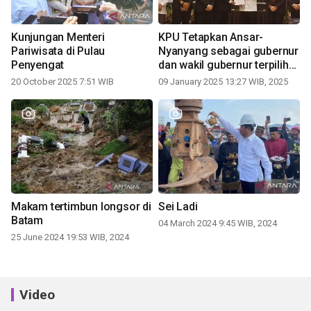
Kunjungan Menteri
KPU Tetapkan Ansar-
Pariwisata di Pulau
Nyanyang sebagai gubernur
Penyengat
dan wakil gubernur terpilih
periode 2025-2030
20 October 2025 7:51 WIB
09 January 2025 13:27 WIB, 2025
Makam tertimbun longsor di
Sei Ladi
Batam
04 March 2024 9:45 WIB, 2024
25 June 2024 19:53 WIB, 2024
Video