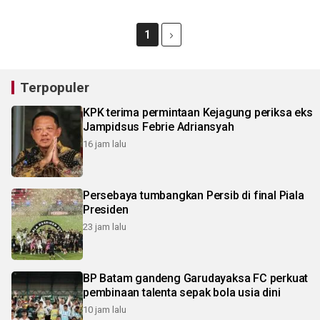
1
Terpopuler
KPK terima permintaan Kejagung periksa eks
Jampidsus Febrie Adriansyah
16 jam lalu
Persebaya tumbangkan Persib di final Piala
Presiden
23 jam lalu
BP Batam gandeng Garudayaksa FC perkuat
pembinaan talenta sepak bola usia dini
10 jam lalu