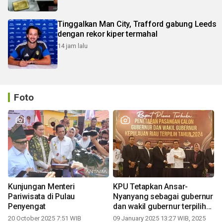
Tinggalkan Man City, Trafford gabung Leeds
dengan rekor kiper termahal
14 jam lalu
Foto
Kunjungan Menteri
KPU Tetapkan Ansar-
Pariwisata di Pulau
Nyanyang sebagai gubernur
Penyengat
dan wakil gubernur terpilih
periode 2025-2030
20 October 2025 7:51 WIB
09 January 2025 13:27 WIB, 2025