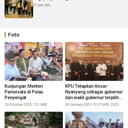
21 jam lalu
Foto
Kunjungan Menteri
KPU Tetapkan Ansar-
Pariwisata di Pulau
Nyanyang sebagai gubernur
Penyengat
dan wakil gubernur terpilih
periode 2025-2030
20 October 2025 7:51 WIB
09 January 2025 13:27 WIB, 2025