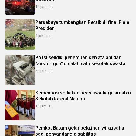
14 jam lalu
Persebaya tumbangkan Persib di final Piala
Presiden
4 jam lalu
Polisi selidiki penemuan senjata api dan
"airsoft gun" disalah satu sekolah swasta
20 jam lalu
Kemensos sediakan beasiswa bagi tamatan
Sekolah Rakyat Natuna
15 jam lalu
Pemkot Batam gelar pelatihan wirausaha
bagi penyandang disabilitas