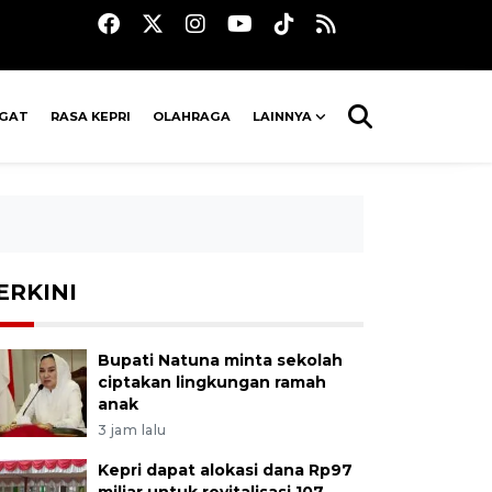
AGAT
RASA KEPRI
OLAHRAGA
LAINNYA
ERKINI
Bupati Natuna minta sekolah
ciptakan lingkungan ramah
anak
3 jam lalu
Kepri dapat alokasi dana Rp97