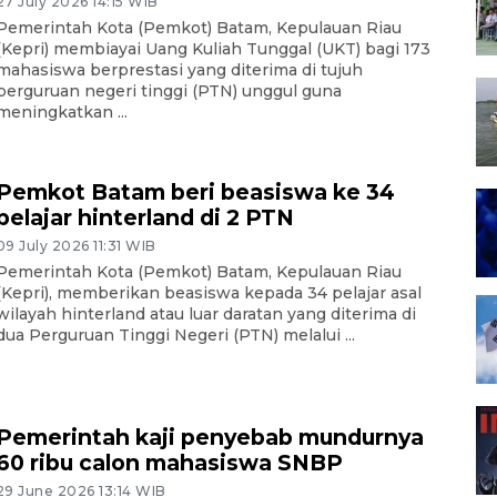
27 July 2026 14:15 WIB
Pemerintah Kota (Pemkot) Batam, Kepulauan Riau
(Kepri) membiayai Uang Kuliah Tunggal (UKT) bagi 173
mahasiswa berprestasi yang diterima di tujuh
perguruan negeri tinggi (PTN) unggul guna
meningkatkan ...
Pemkot Batam beri beasiswa ke 34
pelajar hinterland di 2 PTN
09 July 2026 11:31 WIB
Pemerintah Kota (Pemkot) Batam, Kepulauan Riau
(Kepri), memberikan beasiswa kepada 34 pelajar asal
wilayah hinterland atau luar daratan yang diterima di
dua Perguruan Tinggi Negeri (PTN) melalui ...
Pemerintah kaji penyebab mundurnya
60 ribu calon mahasiswa SNBP
29 June 2026 13:14 WIB