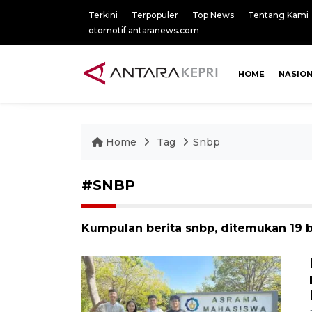
Terkini
Terpopuler
Top News
Tentang Kami
otomotif.antaranews.com
HOME
NASIO
Home
Tag
Snbp
#SNBP
Kumpulan berita snbp, ditemukan 19 b