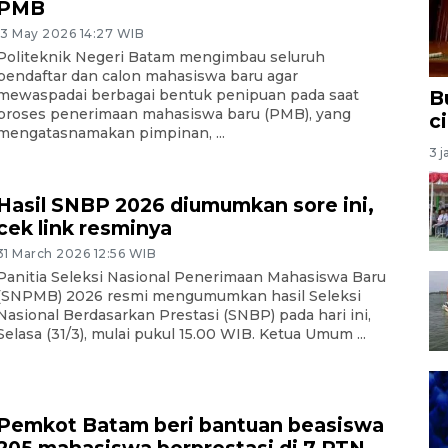
PMB
13 May 2026 14:27 WIB
Politeknik Negeri Batam mengimbau seluruh
pendaftar dan calon mahasiswa baru agar
mewaspadai berbagai bentuk penipuan pada saat
B
proses penerimaan mahasiswa baru (PMB), yang
c
mengatasnamakan pimpinan, ...
3 j
Hasil SNBP 2026 diumumkan sore ini,
cek link resminya
31 March 2026 12:56 WIB
Panitia Seleksi Nasional Penerimaan Mahasiswa Baru
(SNPMB) 2026 resmi mengumumkan hasil Seleksi
Nasional Berdasarkan Prestasi (SNBP) pada hari ini,
Selasa (31/3), mulai pukul 15.00 WIB. Ketua Umum ...
Pemkot Batam beri bantuan beasiswa