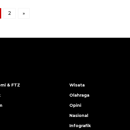
2
»
mi & FTZ
Wisata
k
Olahraga
m
Opini
Nasional
Infografik