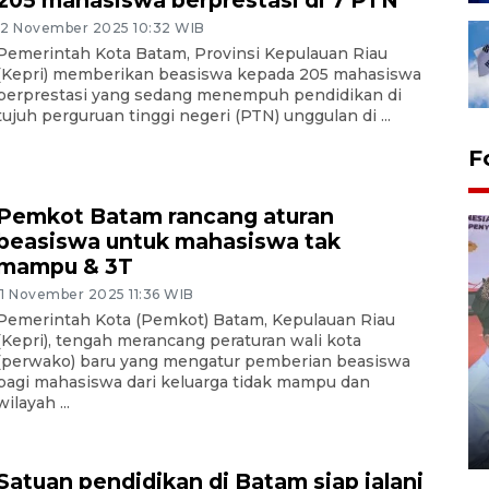
205 mahasiswa berprestasi di 7 PTN
12 November 2025 10:32 WIB
Pemerintah Kota Batam, Provinsi Kepulauan Riau
(Kepri) memberikan beasiswa kepada 205 mahasiswa
berprestasi yang sedang menempuh pendidikan di
tujuh perguruan tinggi negeri (PTN) unggulan di ...
F
Pemkot Batam rancang aturan
beasiswa untuk mahasiswa tak
mampu & 3T
11 November 2025 11:36 WIB
Pemerintah Kota (Pemkot) Batam, Kepulauan Riau
(Kepri), tengah merancang peraturan wali kota
(perwako) baru yang mengatur pemberian beasiswa
bagi mahasiswa dari keluarga tidak mampu dan
Distribusi logistik pemilu
wilayah ...
gunakan mobil jenazah
08 February 2024 15:30 WIB, 2024
Satuan pendidikan di Batam siap jalani