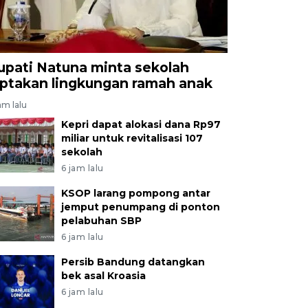
upati Natuna minta sekolah
iptakan lingkungan ramah anak
am lalu
Kepri dapat alokasi dana Rp97
miliar untuk revitalisasi 107
sekolah
6 jam lalu
KSOP larang pompong antar
jemput penumpang di ponton
pelabuhan SBP
6 jam lalu
Persib Bandung datangkan
bek asal Kroasia
6 jam lalu