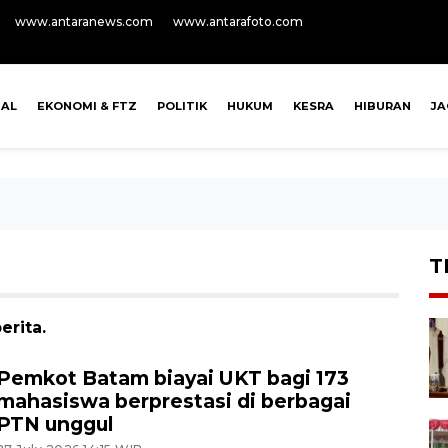
www.antaranews.com
www.antarafoto.com
NAL
EKONOMI & FTZ
POLITIK
HUKUM
KESRA
HIBURAN
J
T
erita.
Pemkot Batam biayai UKT bagi 173
mahasiswa berprestasi di berbagai
PTN unggul