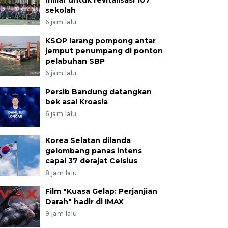
miliar untuk revitalisasi 107
sekolah
6 jam lalu
KSOP larang pompong antar
jemput penumpang di ponton
pelabuhan SBP
6 jam lalu
Persib Bandung datangkan
bek asal Kroasia
6 jam lalu
Korea Selatan dilanda
gelombang panas intens
capai 37 derajat Celsius
8 jam lalu
Film "Kuasa Gelap: Perjanjian
Darah" hadir di IMAX
9 jam lalu