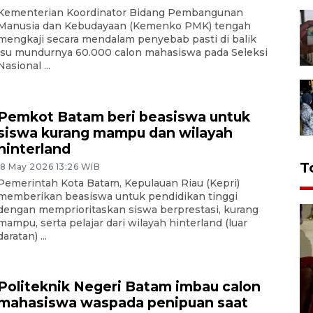
Kementerian Koordinator Bidang Pembangunan
Manusia dan Kebudayaan (Kemenko PMK) tengah
mengkaji secara mendalam penyebab pasti di balik
isu mundurnya 60.000 calon mahasiswa pada Seleksi
Nasional ...
Pemkot Batam beri beasiswa untuk
siswa kurang mampu dan wilayah
hinterland
T
18 May 2026 13:26 WIB
Pemerintah Kota Batam, Kepulauan Riau (Kepri)
memberikan beasiswa untuk pendidikan tinggi
dengan memprioritaskan siswa berprestasi, kurang
mampu, serta pelajar dari wilayah hinterland (luar
daratan) ...
Politeknik Negeri Batam imbau calon
mahasiswa waspada penipuan saat