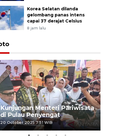
Korea Selatan dilanda
gelombang panas intens
capai 37 derajat Celsius
8 jam lalu
oto
KPU Teta
Nyanyang
Kunjungan Menteri Pariwisata
dan wakil
di Pulau Penyengat
periode 
20 October 2025 7:51 WIB
09 January 20