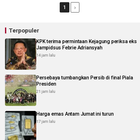
1
Terpopuler
KPK terima permintaan Kejagung periksa eks
Jampidsus Febrie Adriansyah
14 jam lalu
Persebaya tumbangkan Persib di final Piala
Presiden
21 jam lalu
Harga emas Antam Jumat ini turun
17 jam lalu