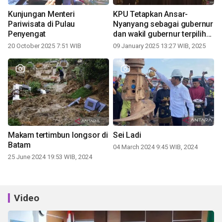
Kunjungan Menteri
KPU Tetapkan Ansar-
Pariwisata di Pulau
Nyanyang sebagai gubernur
Penyengat
dan wakil gubernur terpilih
periode 2025-2030
20 October 2025 7:51 WIB
09 January 2025 13:27 WIB, 2025
Makam tertimbun longsor di
Sei Ladi
Batam
04 March 2024 9:45 WIB, 2024
25 June 2024 19:53 WIB, 2024
Video