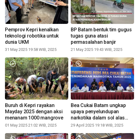
Pemprov Kepri kenalkan
BP Batam bentuk tim gugus
teknologi robotika untuk
tugas guna atasi
dunia UKM
permasalahan banjir
31 May 2025 19:58 WIB, 2025
21 May 2025 19:43 WIB, 2025
Buruh di Kepri rayakan
Bea Cukai Batam ungkap
Mayday 2025 dengan aksi
upaya penyelundupan
menanam 1000 mangrove
narkotika dalam sol alas
kaki
01 May 2025 21:02 WIB, 2025
29 April 2025 19:18 WIB, 2025