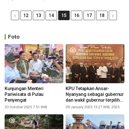
12
13
14
15
16
17
18
Foto
Kunjungan Menteri
KPU Tetapkan Ansar-
Pariwisata di Pulau
Nyanyang sebagai gubernur
Penyengat
dan wakil gubernur terpilih
periode 2025-2030
20 October 2025 7:51 WIB
09 January 2025 13:27 WIB, 2025