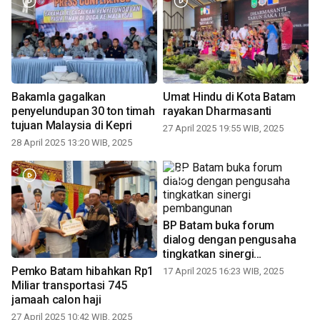
Bakamla gagalkan
Umat Hindu di Kota Batam
penyelundupan 30 ton timah
rayakan Dharmasanti
tujuan Malaysia di Kepri
27 April 2025 19:55 WIB, 2025
28 April 2025 13:20 WIB, 2025
BP Batam buka forum
dialog dengan pengusaha
tingkatkan sinergi
pembangunan
Pemko Batam hibahkan Rp1
17 April 2025 16:23 WIB, 2025
Miliar transportasi 745
jamaah calon haji
27 April 2025 10:42 WIB, 2025