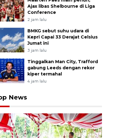
Maarten Paes main penuh,
Ajax libas Shelbourne di Liga
Conference
2 jam lalu
BMKG sebut suhu udara di
Kepri Capai 33 Derajat Celsius
Jumat ini
3 jam lalu
Tinggalkan Man City, Trafford
gabung Leeds dengan rekor
kiper termahal
4 jam lalu
op News