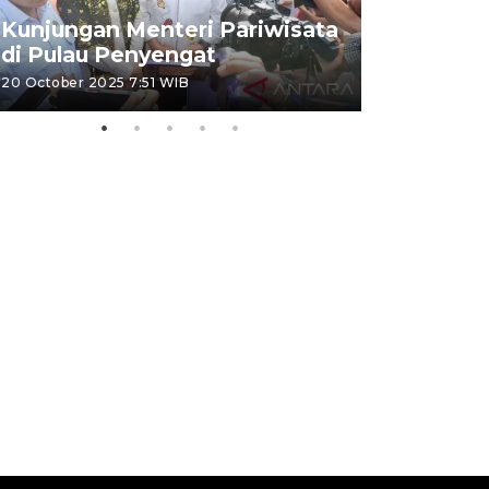
Nyanyang
Kunjungan Menteri Pariwisata
dan wakil
di Pulau Penyengat
periode 
20 October 2025 7:51 WIB
09 January 20