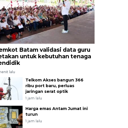
emkot Batam validasi data guru
etakan untuk kebutuhan tenaga
endidik
menit lalu
Telkom Akses bangun 366
ribu port baru, perluas
jaringan serat optik
1 jam lalu
Harga emas Antam Jumat ini
turun
1 jam lalu