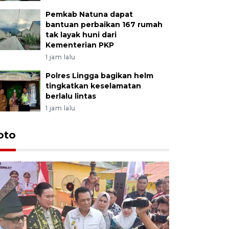
Pemkab Natuna dapat
bantuan perbaikan 167 rumah
tak layak huni dari
Kementerian PKP
1 jam lalu
Polres Lingga bagikan helm
tingkatkan keselamatan
berlalu lintas
1 jam lalu
oto
KPU Teta