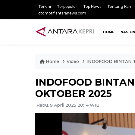
Terkini
Terpopuler
Top News
Tentang Kami
otomotif.antaranews.com
HOME
NASIO
Home
Video
INDOFOOD BINTAN T
INDOFOOD BINTAN
OKTOBER 2025
Rabu, 9 April 2025 20:14 WIB