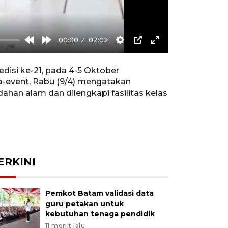
00:00
02:02
Rewind
Forward
Settings
PIP
Enter
10s
10s
fullscreen
disi ke-21, pada 4-5 Oktober
a-event, Rabu (9/4) mengatakan
ahan alam dan dilengkapi fasilitas kelas
ERKINI
Pemkot Batam validasi data
guru petakan untuk
kebutuhan tenaga pendidik
11 menit lalu