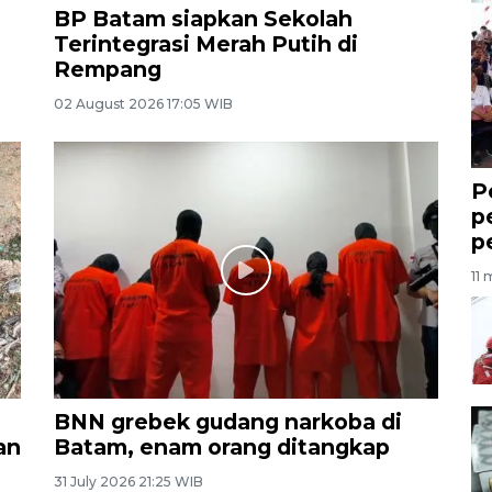
BP Batam siapkan Sekolah
Terintegrasi Merah Putih di
Rempang
02 August 2026 17:05 WIB
P
p
p
11 
BNN grebek gudang narkoba di
an
Batam, enam orang ditangkap
31 July 2026 21:25 WIB