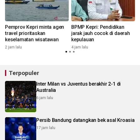
Pemprov Kepri minta agen
BPMP Kepri: Pendidikan
travel prioritaskan
jarak jauh cocok di daerah
keselamatan wisatawan
kepulauan
6
2 jam lalu
4 jam lalu
Terpopuler
Inter Milan vs Juventus berakhir 2-1 di
Australia
6 jam lalu
Persib Bandung datangkan bek asal Kroasia
17 jam lalu