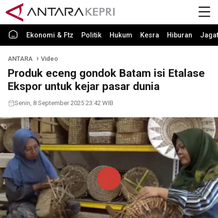
Ekonomi & Ftz
Politik
Hukum
Kesra
Hiburan
Jaga
ANTARA
Video
Produk eceng gondok Batam isi Etalase
Ekspor untuk kejar pasar dunia
Senin, 8 September 2025 23:42 WIB
Play