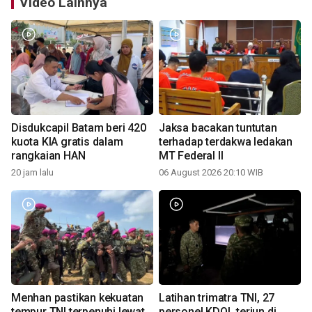
Video Lainnya
Disdukcapil Batam beri 420
Jaksa bacakan tuntutan
kuota KIA gratis dalam
terhadap terdakwa ledakan
rangkaian HAN
MT Federal II
20 jam lalu
06 August 2026 20:10 WIB
Menhan pastikan kekuatan
Latihan trimatra TNI, 27
tempur TNI terpenuhi lewat
personel KDOL terjun di