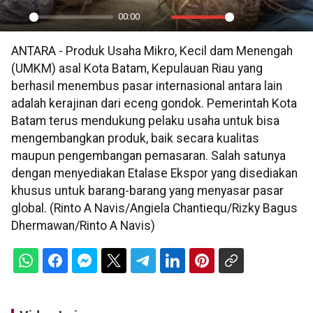
00:00
Play
Mute
Settings
PIP
En
ANTARA - Produk Usaha Mikro, Kecil dam Menengah
ful
(UMKM) asal Kota Batam, Kepulauan Riau yang
berhasil menembus pasar internasional antara lain
adalah kerajinan dari eceng gondok. Pemerintah Kota
Batam terus mendukung pelaku usaha untuk bisa
mengembangkan produk, baik secara kualitas
maupun pengembangan pemasaran. Salah satunya
dengan menyediakan Etalase Ekspor yang disediakan
khusus untuk barang-barang yang menyasar pasar
global. (Rinto A Navis/Angiela Chantiequ/Rizky Bagus
Dhermawan/Rinto A Navis)