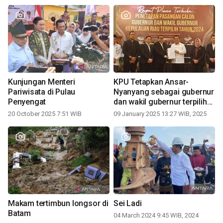
Kunjungan Menteri
KPU Tetapkan Ansar-
Pariwisata di Pulau
Nyanyang sebagai gubernur
Penyengat
dan wakil gubernur terpilih
periode 2025-2030
20 October 2025 7:51 WIB
09 January 2025 13:27 WIB, 2025
Makam tertimbun longsor di
Sei Ladi
Batam
04 March 2024 9:45 WIB, 2024