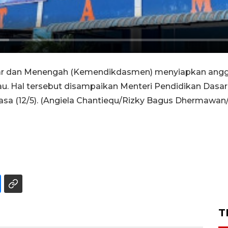
r dan Menengah (Kemendikdasmen) menyiapkan anggara
Riau. Hal tersebut disampaikan Menteri Pendidikan Da
asa (12/5). (Angiela Chantiequ/Rizky Bagus Dhermawan/L
T