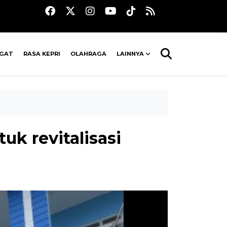
AGAT
RASA KEPRI
OLAHRAGA
LAINNYA
k revitalisasi