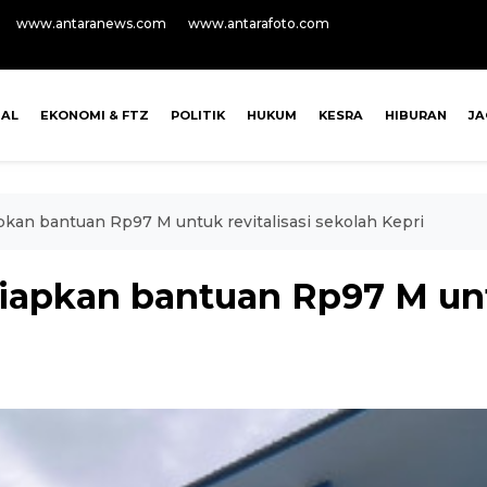
www.antaranews.com
www.antarafoto.com
NAL
EKONOMI & FTZ
POLITIK
HUKUM
KESRA
HIBURAN
J
an bantuan Rp97 M untuk revitalisasi sekolah Kepri
pkan bantuan Rp97 M untu