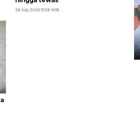
hingga tewas
28 July 2026 19:58 WIB
Distribusi logistik pemilu
gunakan mobil jenazah
08 February 2024 15:30 WIB, 2024
ua