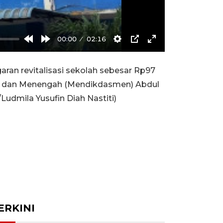
00:00
02:16
Rewind
Forward
Settings
PIP
Enter
10s
10s
fullscreen
n revitalisasi sekolah sebesar Rp97
sar dan Menengah (Mendikdasmen) Abdul
udmila Yusufin Diah Nastiti)
ERKINI