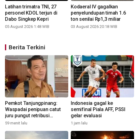
Latihan trimatra TNI, 27
Kodaeral IV gagalkan
personel KDOL terjun di
penyelundupan timah 1.6
Dabo Singkep Kepri
ton senilai Rp1,3 miliar
05 August 2026 1:48 WIB
03 August 2026 20:18 WIB
Berita Terkini
Pemkot Tanjungpinang:
Indonesia gagal ke
Waspadai penipuan catut
semifinal Piala AFF, PSSI
juru pungut retribusi
gelar evaluasi
sampah
59 menit lalu
1 jam lalu
3