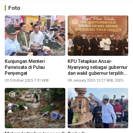
Foto
Kunjungan Menteri
KPU Tetapkan Ansar-
Pariwisata di Pulau
Nyanyang sebagai gubernur
Penyengat
dan wakil gubernur terpilih
periode 2025-2030
20 October 2025 7:51 WIB
09 January 2025 13:27 WIB, 2025