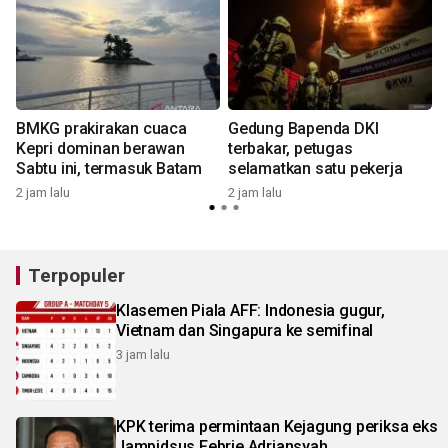
BMKG prakirakan cuaca
Gedung Bapenda DKI
Kepri dominan berawan
terbakar, petugas
Sabtu ini, termasuk Batam
selamatkan satu pekerja
2 jam lalu
2 jam lalu
1
Terpopuler
Klasemen Piala AFF: Indonesia gugur,
Vietnam dan Singapura ke semifinal
3 jam lalu
KPK terima permintaan Kejagung periksa eks
Jampidsus Febrie Adriansyah