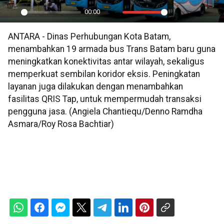
00:00
Play
Mute
Settings
PIP
En
ANTARA - Dinas Perhubungan Kota Batam,
ful
menambahkan 19 armada bus Trans Batam baru guna
meningkatkan konektivitas antar wilayah, sekaligus
memperkuat sembilan koridor eksis. Peningkatan
layanan juga dilakukan dengan menambahkan
fasilitas QRIS Tap, untuk mempermudah transaksi
pengguna jasa. (Angiela Chantiequ/Denno Ramdha
Asmara/Roy Rosa Bachtiar)