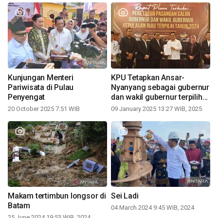
Kunjungan Menteri
KPU Tetapkan Ansar-
Pariwisata di Pulau
Nyanyang sebagai gubernur
Penyengat
dan wakil gubernur terpilih
periode 2025-2030
20 October 2025 7:51 WIB
09 January 2025 13:27 WIB, 2025
Makam tertimbun longsor di
Sei Ladi
Batam
04 March 2024 9:45 WIB, 2024
25 June 2024 19:53 WIB, 2024