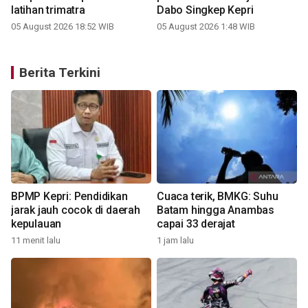
latihan trimatra
Dabo Singkep Kepri
05 August 2026 18:52 WIB
05 August 2026 1:48 WIB
Berita Terkini
BPMP Kepri: Pendidikan
Cuaca terik, BMKG: Suhu
jarak jauh cocok di daerah
Batam hingga Anambas
kepulauan
capai 33 derajat
2
11 menit lalu
1 jam lalu