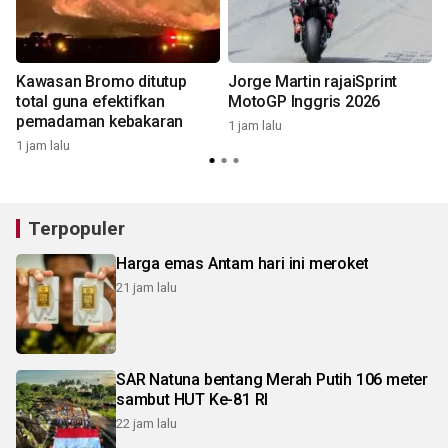
Kawasan Bromo ditutup
Jorge Martin rajaiSprint
total guna efektifkan
MotoGP Inggris 2026
pemadaman kebakaran
1 jam lalu
1 jam lalu
1
Terpopuler
Harga emas Antam hari ini meroket
21 jam lalu
SAR Natuna bentang Merah Putih 106 meter
sambut HUT Ke-81 RI
22 jam lalu