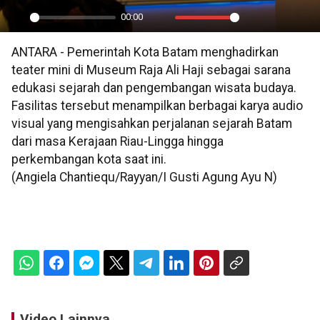
00:00
Play
Mute
Settings
PIP
En
ANTARA - Pemerintah Kota Batam menghadirkan
ful
teater mini di Museum Raja Ali Haji sebagai sarana
edukasi sejarah dan pengembangan wisata budaya.
Fasilitas tersebut menampilkan berbagai karya audio
visual yang mengisahkan perjalanan sejarah Batam
dari masa Kerajaan Riau-Lingga hingga
perkembangan kota saat ini.
(Angiela Chantiequ/Rayyan/I Gusti Agung Ayu N)
Video Lainnya