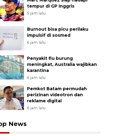
Marc Marquez siap hadapi
tempur di GP Inggris
5 jam lalu
Burnout bisa picu perilaku
impulsif di sosmed
6 jam lalu
Penyakit flu burung
meningkat, Australia wajibkan
karantina
6 jam lalu
Pemkot Batam permudah
perizinan videotron dan
reklame digital
6 jam lalu
op News