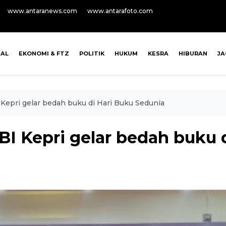
www.antaranews.com
www.antarafoto.com
NAL
EKONOMI & FTZ
POLITIK
HUKUM
KESRA
HIBURAN
J
I Kepri gelar bedah buku di Hari Buku Sedunia
 BI Kepri gelar bedah buku 