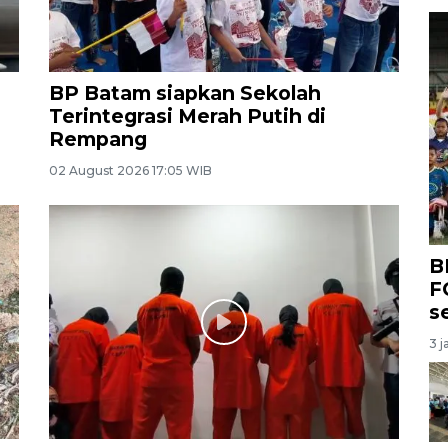
BP Batam siapkan Sekolah
Terintegrasi Merah Putih di
Rempang
02 August 2026 17:05 WIB
B
F
s
3 j