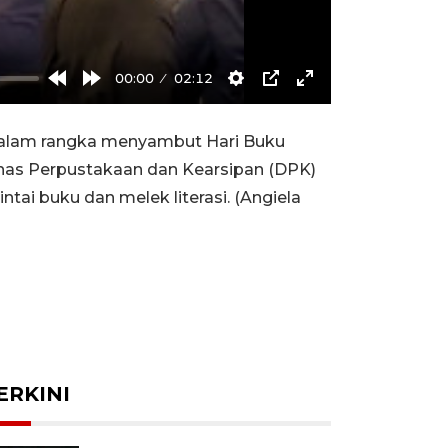
00:00
02:12
Rewind
Forward
Settings
PIP
Enter
10s
10s
fullscreen
 dalam rangka menyambut Hari Buku
inas Perpustakaan dan Kearsipan (DPK)
i buku dan melek literasi. (Angiela
ERKINI