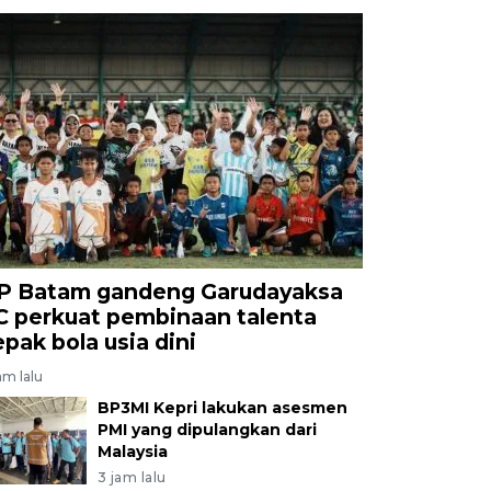
P Batam gandeng Garudayaksa
C perkuat pembinaan talenta
epak bola usia dini
am lalu
BP3MI Kepri lakukan asesmen
PMI yang dipulangkan dari
Malaysia
3 jam lalu