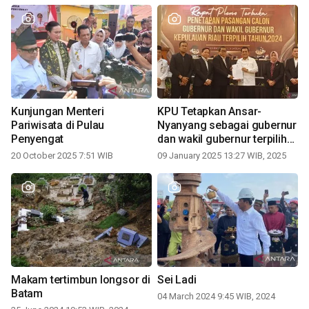
Kunjungan Menteri
KPU Tetapkan Ansar-
Pariwisata di Pulau
Nyanyang sebagai gubernur
Penyengat
dan wakil gubernur terpilih
periode 2025-2030
20 October 2025 7:51 WIB
09 January 2025 13:27 WIB, 2025
Makam tertimbun longsor di
Sei Ladi
Batam
04 March 2024 9:45 WIB, 2024