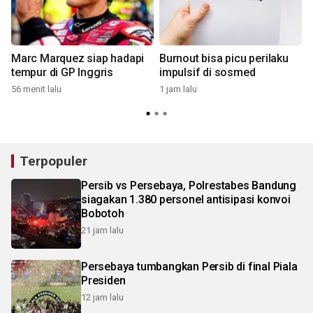
Marc Marquez siap hadapi
Burnout bisa picu perilaku
a
tempur di GP Inggris
impulsif di sosmed
56 menit lalu
1 jam lalu
2
Terpopuler
Persib vs Persebaya, Polrestabes Bandung
siagakan 1.380 personel antisipasi konvoi
Bobotoh
21 jam lalu
Persebaya tumbangkan Persib di final Piala
Presiden
12 jam lalu