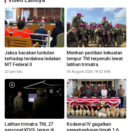
Video Lainnya
Jaksa bacakan tuntutan
Menhan pastikan kekuatan
terhadap terdakwa ledakan
tempur TNI terpenuhi lewat
MT Federal II
latihan trimatra
22 jam lalu
05 August 2026 18:52 WIB
Latihan trimatra TNI, 27
Kodaeral IV gagalkan
personel KDOL terjun di
penyelundupan timah 1.6