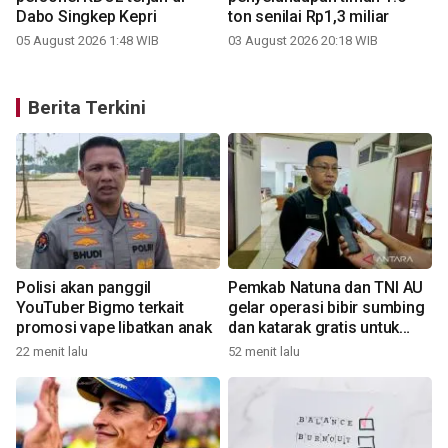
Dabo Singkep Kepri
ton senilai Rp1,3 miliar
05 August 2026 1:48 WIB
03 August 2026 20:18 WIB
Berita Terkini
i
Polisi akan panggil
Pemkab Natuna dan TNI AU
t
YouTuber Bigmo terkait
gelar operasi bibir sumbing
promosi vape libatkan anak
dan katarak gratis untuk
warga
22 menit lalu
52 menit lalu
1