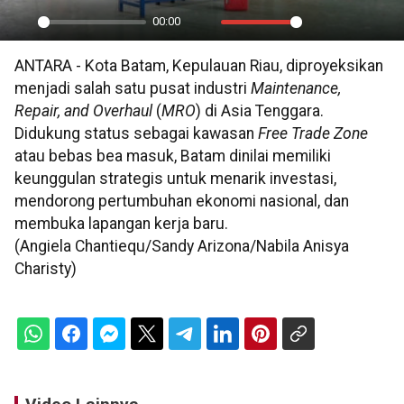
00:00
Play
Mute
Settings
PIP
En
ANTARA - Kota Batam, Kepulauan Riau, diproyeksikan
ful
menjadi salah satu pusat industri
Maintenance,
Repair, and Overhaul
(
MRO
) di Asia Tenggara.
Didukung status sebagai kawasan
Free Trade Zone
atau bebas bea masuk, Batam dinilai memiliki
keunggulan strategis untuk menarik investasi,
mendorong pertumbuhan ekonomi nasional, dan
membuka lapangan kerja baru.
(Angiela Chantiequ/Sandy Arizona/Nabila Anisya
Charisty)