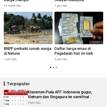
4
51 menit lalu
1 jam lalu
BNPP perbaiki rumah warga
Daftar harga emas di
di Natuna
Pegadaian hari ini naik
1 jam lalu
4 jam lalu
5
Terpopuler
Klasemen Piala AFF: Indonesia gugur,
Vietnam dan Singapura ke semifinal
9 jam lalu