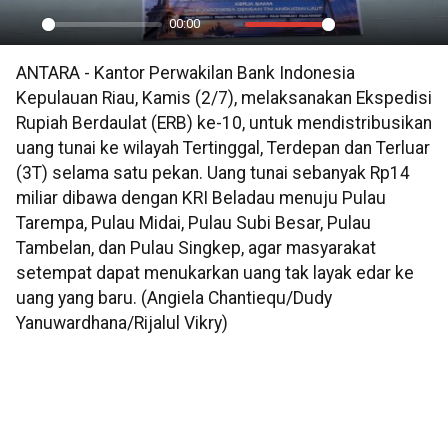
00:00
Play
Mute
Settings
PIP
En
ANTARA - Kantor Perwakilan Bank Indonesia
ful
Kepulauan Riau, Kamis (2/7), melaksanakan Ekspedisi
Rupiah Berdaulat (ERB) ke-10, untuk mendistribusikan
uang tunai ke wilayah Tertinggal, Terdepan dan Terluar
(3T) selama satu pekan. Uang tunai sebanyak Rp14
miliar dibawa dengan KRI Beladau menuju Pulau
Tarempa, Pulau Midai, Pulau Subi Besar, Pulau
Tambelan, dan Pulau Singkep, agar masyarakat
setempat dapat menukarkan uang tak layak edar ke
uang yang baru. (Angiela Chantiequ/Dudy
Yanuwardhana/Rijalul Vikry)