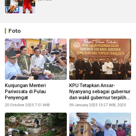
Foto
Kunjungan Menteri
KPU Tetapkan Ansar-
Pariwisata di Pulau
Nyanyang sebagai gubernur
Penyengat
dan wakil gubernur terpilih
periode 2025-2030
20 October 2025 7:51 WIB
09 January 2025 13:27 WIB, 2025