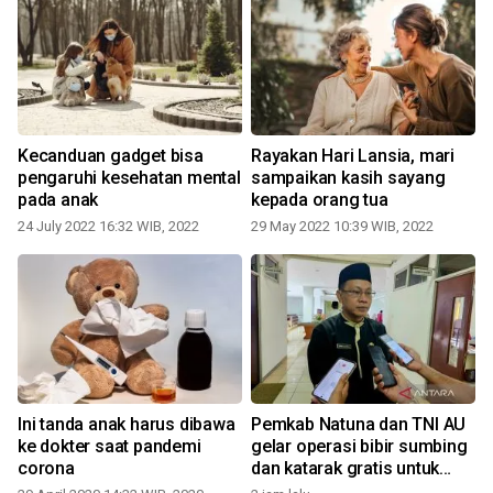
Kecanduan gadget bisa
Rayakan Hari Lansia, mari
pengaruhi kesehatan mental
sampaikan kasih sayang
pada anak
kepada orang tua
3
24 July 2022 16:32 WIB, 2022
29 May 2022 10:39 WIB, 2022
Ini tanda anak harus dibawa
Pemkab Natuna dan TNI AU
ke dokter saat pandemi
gelar operasi bibir sumbing
corona
dan katarak gratis untuk
warga