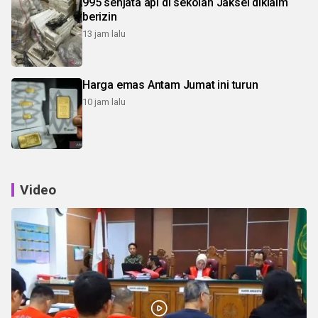
995 senjata api di sekolah Jaksel diklaim
berizin
13 jam lalu
Harga emas Antam Jumat ini turun
10 jam lalu
Video