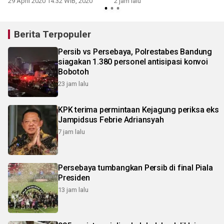
29 April 2020 14:32 WIB, 2020
2 jam lalu
4
Berita Terpopuler
Persib vs Persebaya, Polrestabes Bandung
siagakan 1.380 personel antisipasi konvoi
Bobotoh
23 jam lalu
KPK terima permintaan Kejagung periksa eks
Jampidsus Febrie Adriansyah
7 jam lalu
Persebaya tumbangkan Persib di final Piala
Presiden
13 jam lalu