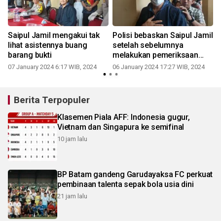
Saipul Jamil mengakui tak
Polisi bebaskan Saipul Jamil
lihat asistennya buang
setelah sebelumnya
barang bukti
melakukan pemeriksaan
narkotika
07 January 2024 6:17 WIB, 2024
06 January 2024 17:27 WIB, 2024
Berita Terpopuler
Klasemen Piala AFF: Indonesia gugur,
Vietnam dan Singapura ke semifinal
10 jam lalu
BP Batam gandeng Garudayaksa FC perkuat
pembinaan talenta sepak bola usia dini
21 jam lalu