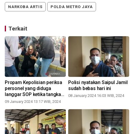
NARKOBA ARTIS
POLDA METRO JAYA
Terkait
Propam Kepolisian periksa
Polisi nyatakan Saipul Jamil
personel yang diduga
sudah bebas hari ini
langgar SOP ketika tangkap
08 January 2024 16:03 WIB, 2024
Saipul
09 January 2024 13:17 WIB, 2024