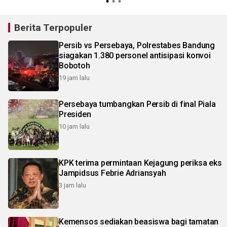
Berita Terpopuler
Persib vs Persebaya, Polrestabes Bandung
siagakan 1.380 personel antisipasi konvoi
Bobotoh
19 jam lalu
Persebaya tumbangkan Persib di final Piala
Presiden
10 jam lalu
KPK terima permintaan Kejagung periksa eks
Jampidsus Febrie Adriansyah
3 jam lalu
Kemensos sediakan beasiswa bagi tamatan