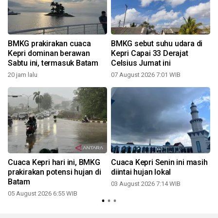
BMKG prakirakan cuaca
BMKG sebut suhu udara di
Kepri dominan berawan
Kepri Capai 33 Derajat
Sabtu ini, termasuk Batam
Celsius Jumat ini
20 jam lalu
07 August 2026 7:01 WIB
Cuaca Kepri hari ini, BMKG
Cuaca Kepri Senin ini masih
l
prakirakan potensi hujan di
diintai hujan lokal
Batam
03 August 2026 7:14 WIB
2
05 August 2026 6:55 WIB