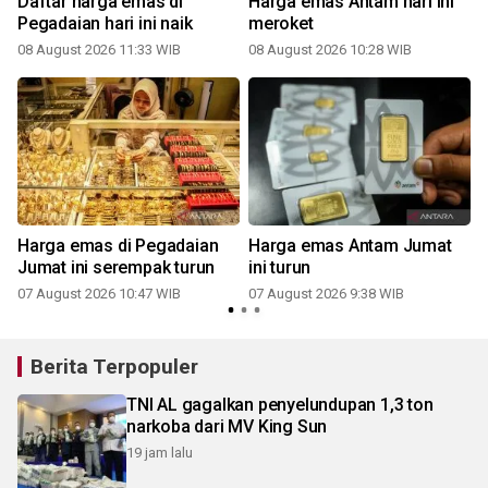
Daftar harga emas di
Harga emas Antam hari ini
Pegadaian hari ini naik
meroket
08 August 2026 11:33 WIB
08 August 2026 10:28 WIB
Harga emas di Pegadaian
Harga emas Antam Jumat
Jumat ini serempak turun
ini turun
07 August 2026 10:47 WIB
07 August 2026 9:38 WIB
Berita Terpopuler
TNI AL gagalkan penyelundupan 1,3 ton
narkoba dari MV King Sun
19 jam lalu