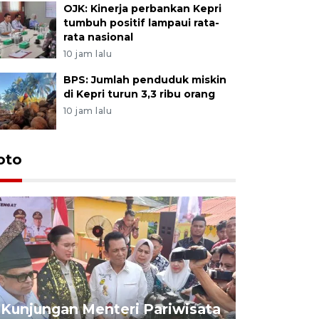
OJK: Kinerja perbankan Kepri
tumbuh positif lampaui rata-
rata nasional
10 jam lalu
BPS: Jumlah penduduk miskin
di Kepri turun 3,3 ribu orang
10 jam lalu
oto
KPU Teta
Nyanyang
Kunjungan Menteri Pariwisata
dan wakil