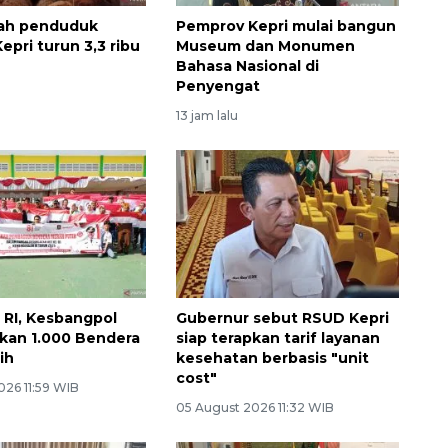
lah penduduk
Pemprov Kepri mulai bangun
Kepri turun 3,3 ribu
Museum dan Monumen
Bahasa Nasional di
Penyengat
13 jam lalu
 RI, Kesbangpol
Gubernur sebut RSUD Kepri
ikan 1.000 Bendera
siap terapkan tarif layanan
ih
kesehatan berbasis "unit
cost"
026 11:59 WIB
05 August 2026 11:32 WIB