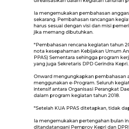
direalisasikan dalam kegiatan tahunan p
Ia mengemukakan pembahasan anggaran
sekarang. Pembahasan rancangan kegia
harus sesuai dengan visi dan misi pemer
jika memang dibutuhkan.
"Pembahasan rencana kegiatan tahun 20
nota kesepahaman Kebijakan Umum Angg
PPAS) Sementara sehingga program ker
yang juga Sekretaris DPD Gerindra Kepri.
Onward mengungkapkan pembahasan an
menggunakan e-Program. Seluruh kegiata
intensif antara Organisasi Perangkat D
dalam program kegiatan tahun 2018.
"Setelah KUA PPAS ditetapkan, tidak da
Ia mengemukakan pertengahan bulan i
ditandatangani Pemprov Kepri dan DPRD