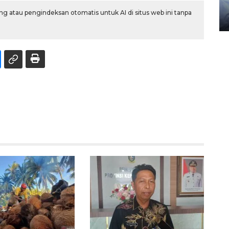
gunakan mobil jenazah
g atau pengindeksan otomatis untuk AI di situs web ini tanpa
08 February 2024 15:30 WIB, 2024