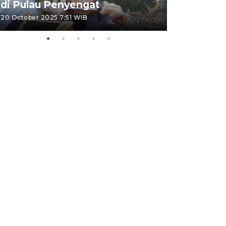
di Pulau Penyengat
periode 
20 October 2025 7:51 WIB
09 January 20