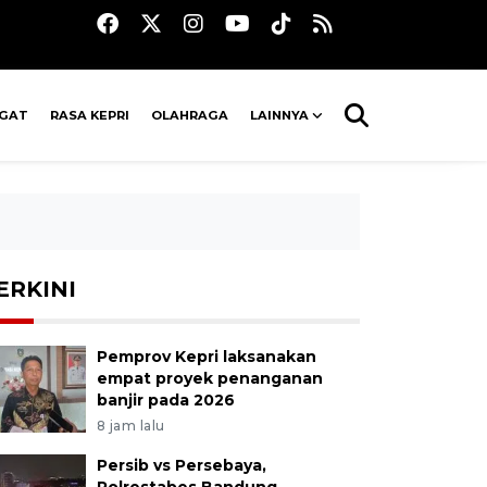
AGAT
RASA KEPRI
OLAHRAGA
LAINNYA
ERKINI
Pemprov Kepri laksanakan
empat proyek penanganan
banjir pada 2026
8 jam lalu
Persib vs Persebaya,