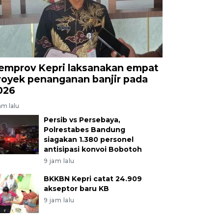
emprov Kepri laksanakan empat
royek penanganan banjir pada
026
am lalu
Persib vs Persebaya,
Polrestabes Bandung
siagakan 1.380 personel
antisipasi konvoi Bobotoh
9 jam lalu
BKKBN Kepri catat 24.909
akseptor baru KB
9 jam lalu