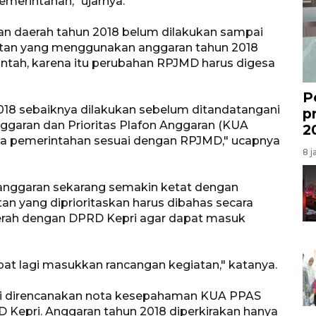
emerintahan," ujarnya.
 daerah tahun 2018 belum dilakukan sampai
tan yang menggunakan anggaran tahun 2018
intah, karena itu perubahan RPJMD harus digesa
P
18 sebaiknya dilakukan sebelum ditandatangani
p
aran dan Prioritas Plafon Anggaran (KUA
2
ja pemerintahan sesuai dengan RPJMD," ucapnya
8 j
ggaran sekarang semakin ketat dengan
n yang diprioritaskan harus dibahas secara
aerah dengan DPRD Kepri agar dapat masuk
pat lagi masukkan rancangan kegiatan," katanya.
ni direncanakan nota kesepahaman KUA PPAS
 Kepri. Anggaran tahun 2018 diperkirakan hanya