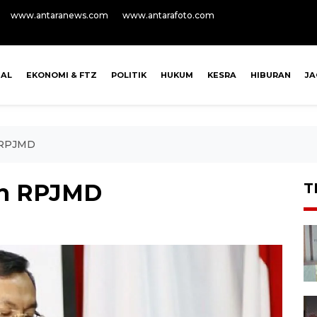
www.antaranews.com
www.antarafoto.com
NAL
EKONOMI & FTZ
POLITIK
HUKUM
KESRA
HIBURAN
J
 RPJMD
ah RPJMD
T