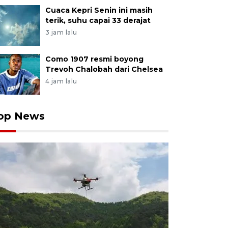
Cuaca Kepri Senin ini masih
terik, suhu capai 33 derajat
3 jam lalu
Como 1907 resmi boyong
Trevoh Chalobah dari Chelsea
4 jam lalu
op News