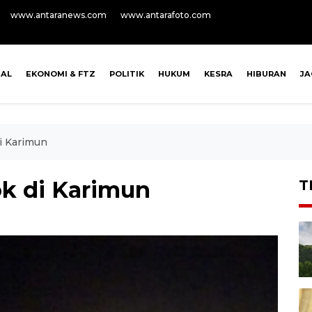
www.antaranews.com
www.antarafoto.com
NAL
EKONOMI & FTZ
POLITIK
HUKUM
KESRA
HIBURAN
J
i Karimun
ok di Karimun
T