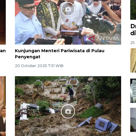
D
d
25 
ran
Kunjungan Menteri Pariwisata di Pulau
Penyengat
20 October 2025 7:51 WIB