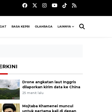
AGAT
RASA KEPRI
OLAHRAGA
LAINNYA
ERKINI
Drone angkatan laut Inggris
dilaporkan kirim data ke China
25 menit lalu
Mojtaba Khamenei muncul
untuk pertama kali di depan