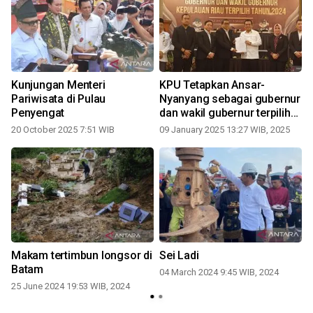
Kunjungan Menteri
KPU Tetapkan Ansar-
Pariwisata di Pulau
Nyanyang sebagai gubernur
Penyengat
dan wakil gubernur terpilih
0
periode 2025-2030
20 October 2025 7:51 WIB
09 January 2025 13:27 WIB, 2025
Makam tertimbun longsor di
Sei Ladi
Batam
04 March 2024 9:45 WIB, 2024
25 June 2024 19:53 WIB, 2024