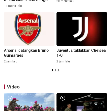
28 menit lalu
pohon
11 menit lalu
2
Arsenal datangkan Bruno
Juventus taklukkan Chelsea
Guimaraes
1-0
2 jam lalu
2 jam lalu
3
Video