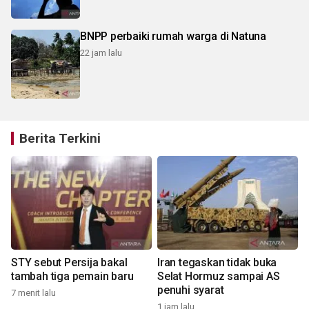
BNPP perbaiki rumah warga di Natuna
22 jam lalu
Berita Terkini
STY sebut Persija bakal
Iran tegaskan tidak buka
i
tambah tiga pemain baru
Selat Hormuz sampai AS
penuhi syarat
7 menit lalu
1 jam lalu
5