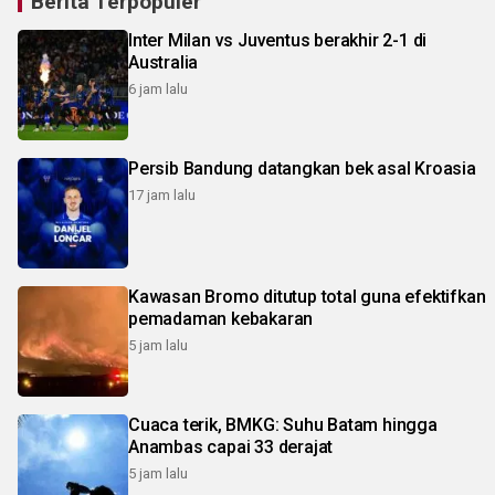
Berita Terpopuler
Inter Milan vs Juventus berakhir 2-1 di
Australia
6 jam lalu
Persib Bandung datangkan bek asal Kroasia
17 jam lalu
Kawasan Bromo ditutup total guna efektifkan
pemadaman kebakaran
5 jam lalu
Cuaca terik, BMKG: Suhu Batam hingga
Anambas capai 33 derajat
5 jam lalu