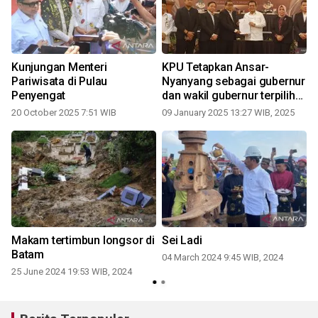
Kunjungan Menteri
KPU Tetapkan Ansar-
Pariwisata di Pulau
Nyanyang sebagai gubernur
Penyengat
dan wakil gubernur terpilih
0
periode 2025-2030
20 October 2025 7:51 WIB
09 January 2025 13:27 WIB, 2025
Makam tertimbun longsor di
Sei Ladi
Batam
04 March 2024 9:45 WIB, 2024
25 June 2024 19:53 WIB, 2024