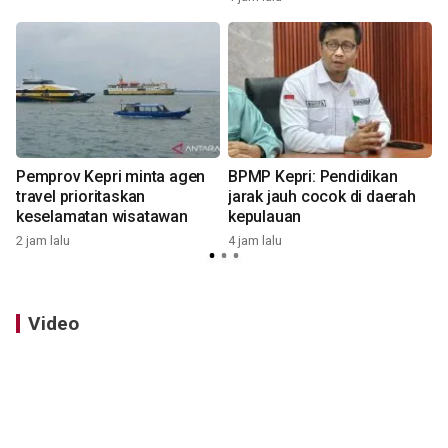
Pemprov Kepri minta agen
BPMP Kepri: Pendidikan
travel prioritaskan
jarak jauh cocok di daerah
keselamatan wisatawan
kepulauan
5
2 jam lalu
4 jam lalu
Video