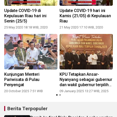
Update COVID-19 di
Update COVID-19 hari ini
Kepulauan Riau hari ini
Kamis (21/05) di Kepulauan
Senin (25/5)
Riau
25 May 2020 18:18 WIB, 2020
21 May 2020 17:10 WIB, 2020
Kunjungan Menteri
KPU Tetapkan Ansar-
Pariwisata di Pulau
Nyanyang sebagai gubernur
0
Penyengat
dan wakil gubernur terpilih
periode 2025-2030
20 October 2025 7:51 WIB
09 January 2025 13:27 WIB, 2025
Berita Terpopuler