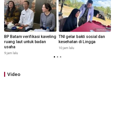
BP Batam verifikasi kaveling
TNI gelar bakti sosial dan
ruang laut untuk badan
kesehatan di Lingga
usaha
10 jam lalu
9 jam lalu
1
Video