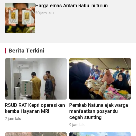
Harga emas Antam Rabu ini turun
20 jam lalu
Berita Terkini
RSUD RAT Kepri operasikan
Pemkab Natuna ajak warga
kembali layanan MRI
manfaatkan posyandu
cegah stunting
7 jam lalu
9 jam lalu
1